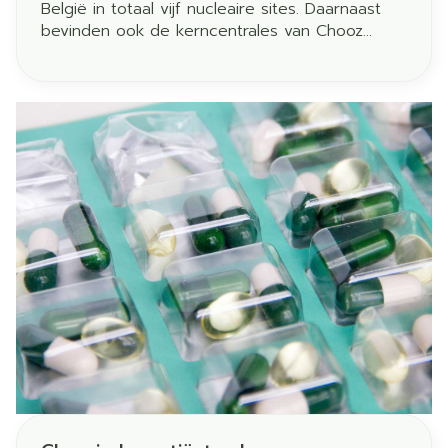
België in totaal vijf nucleaire sites. Daarnaast
bevinden ook de kerncentrales van Chooz
(Frankrijk) en Borssele (Nederland) zich dicht bij
onze landsgrenzen. Aangezien nucleaire
installaties moeten voldoen aan strenge
veiligheidsvoorwaarden en regelmatig worden
gecontroleerd, is de kans op een ernstig
ongeval op een van die sites gelukkig klein.