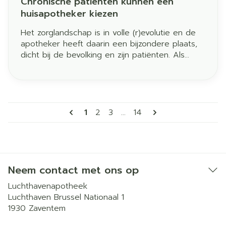
Chronische patiënten kunnen een
huisapotheker kiezen
Het zorglandschap is in volle (r)evolutie en de
apotheker heeft daarin een bijzondere plaats,
dicht bij de bevolking en zijn patiënten. Als
nabije zorgverlener luistert hij en geeft advies.
Indien nodig verwijst hij je door naar een
andere zorgverstrekker. Als specialist van het
geneesmiddel bieden apothekers persoonlijke
Pagina's
ondersteuning voor een goed gebruik van je
U lees momenteel pagina
Pagina
Pagina
Pagina
1
2
3
...
14
geneesmiddelen. Als toegankelijke
vertrouwenspersoon helpt en ondersteunt hij je
voor een betere aanpak van je
gezondheidsproblemen.
Neem contact met ons op
Luchthavenapotheek
Luchthaven Brussel Nationaal 1
1930
Zaventem