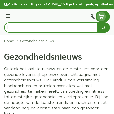
Ga naar de inhoud
Gratis verzending vanaf € 100
Veilige betalingen
Apothekers
Menu
Zoek
Product, merk, categorie...
Home
/
Gezondheidsnieuws
Gezondheidsnieuws
Ontdek het laatste nieuws en de beste tips voor een
gezonde levensstijl op onze overzichtspagina met
gezondheidsnieuws. Hier vindt u een verzameling
blogberichten en artikelen over alles wat met
gezondheid te maken heeft, van voeding en fitness
tot geestelijke gezondheid en ziektepreventie. Blijf op
de hoogte van de laatste trends en inzichten en zet
vandaag nog de eerste stap naar een gezonder
leven.