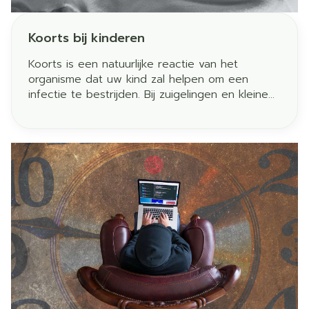
Koorts bij kinderen
Koorts is een natuurlijke reactie van het
organisme dat uw kind zal helpen om een
infectie te bestrijden. Bij zuigelingen en kleine
kinderen is koorts meestal gelinkt aan een
ontstekingsziekte (otitis, nasofaryngitis, angina,
infectie van de urinewegen of gastro-enteritis)
bij het doorkomen van de tandjes of na het
toedienen van een vaccin.