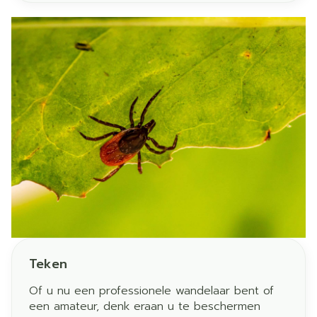
gezondheidsproducten (fagg). Toch kunnen
sommige patiënten last hebben van
bijwerkingen van het geneesmiddel die nog
niet bekend waren. Elk geneesmiddel kan
immers onbedoelde neveneffecten met zich
meebrengen.
Teken
Of u nu een professionele wandelaar bent of
een amateur, denk eraan u te beschermen