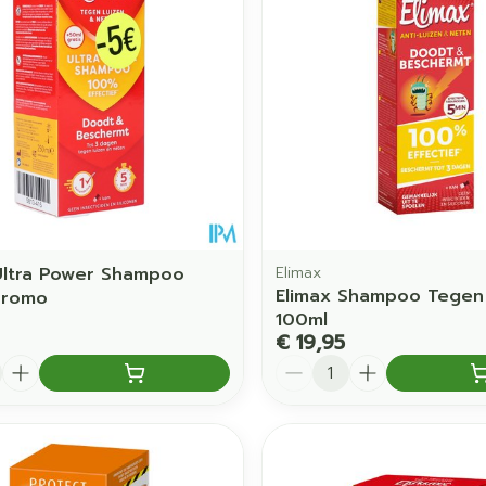
inhalatie
ten
Kruidenthee
Kat
Licht- en
Duiven en
chap en kinderen categorie
Toon meer
Toon meer
Toon meer
warmtethe
 50+ categorie
Wondzorg
EHBO
even
Spieren en gewrichten
Gemoed en
Neus
Ogen
Ogen
Neus
olie
Homeopathie
Vilt
Podologie
geneeskunde categorie
n
Spray
Ooginfecties
Oogspoelin
Tabletten
Handschoenen
Cold - Hot 
g
Oren
Ogen
ndenborstels
Anti allergische en anti
Oogdruppe
warm/koud
Neussprays
al
Wondhelend
inflammatoire middelen
g en EHBO categorie
flos
Creme - ge
Verbanddo
Brandwonden
f pluimen
Accessoires
- antiviraal
Ontzwellende middelen
Droge oge
Medische h
n insecten categorie
Toon meer
Ultra Power Shampoo
Elimax
Glaucoom
Elimax Shampoo Tegen 
Toon meer
Promo
100ml
Toon meer
iddelen categorie
€ 19,95
Aantal
enen
pie en
Nagels
Diabetes
Zonnebes
Stoma
Hart- en bloedvaten
Bloedverd
 eelt en
Nagellak
Bloedglucosemeter
Aftersun
Stomazakje
stolling
llen
Kalk- en schimmelnagels
Teststrips en naalden
Lippen
Stomaplaatj