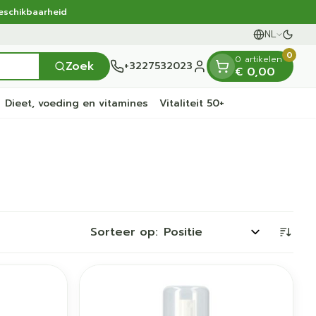
beschikbaarheid
NL
Overs
Talen
0
0 artikelen
Zoek
+3227532023
€ 0,00
Klant menu
Dieet, voeding en vitamines
Vitaliteit 50+
 en
e
nten
orts
Handen
Voedingstherapie &
Zicht
Gemmotherapie
Incontinentie
Paarden
Mineralen, vitaminen
nten
welzijn
en tonica
deren
Handverzorging
Onderleggers
Ogen
Mineralen
Sorteer op:
n gewrichten
Steunkousen
en
apslingerie
Handhygiëne
Luierbroekje
ten - detox
Neus
Vitaminen
 en hygiëne
Manicure & pedicure
Inlegverband
Keel
en
Incontinentieslips
Botten, spieren en
ten
Toon meer
gewrichten