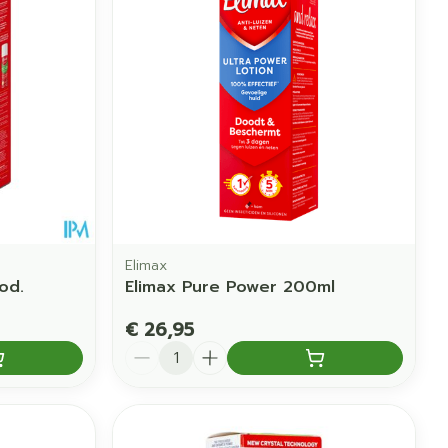
s
Bed
ing zon
Doorliggen - decubitis
Toon meer
gie
Urinewegen
eid,
Stoppen met roken
n stress
it en intieme
Gezichtsreiniging -
ontschminken
 en
Instrumenten
e -
en
Reinigingsmelk, - crème, -
sche
Anti tumor middelen
Elimax
n
ie
olie en gel
od.
Elimax Pure Power 200ml
jn
Tonic - lotion
€ 26,95
Anesthesie
zorging
Micellair water
Aantal
Specifiek voor de ogen
hie
Diverse
Toon meer
et
geneesmiddelen