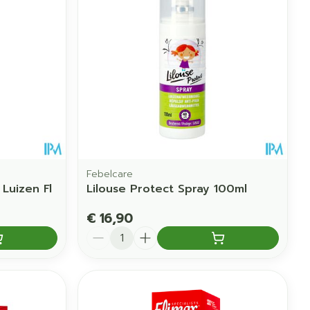
 vogels
Fytotherapie
Wondzorg
rapie
Toon meer
Diagnosetesten en
 stress
Vlooien en teken
meetapparatuur
Oren
Mond en keel
Alcoholtest
g
Oordopjes
Zuigtabletten
therapie -
Mond, muil of snavel
Bloeddrukmeter
ls
 en -druppels
Oorreiniging
Spray - oplossing
Cholesteroltest
l
zen
Oordruppels
Hartslagmeter
n
ulpmiddelen
Febelcare
Toon meer
Luizen Fl
Lilouse Protect Spray 100ml
€ 16,90
Aantal
cherming
Hygiëne
Ergonomie
unning en -
Aambeien
s
Bad en douche
Ademhaling en zuurstof
e
Badkamer