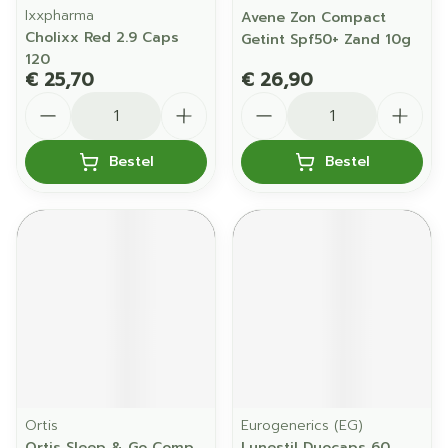
Ixxpharma
Avene Zon Compact
Cholixx Red 2.9 Caps
Getint Spf50+ Zand 10g
120
€ 25,70
€ 26,90
Aantal
Aantal
Bestel
Bestel
Ortis
Eurogenerics (EG)
Ortis Sleep & Go Comp
Lunestil Duocaps 60