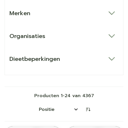
Merken
filter
Organisaties
filter
Dieetbeperkingen
filter
Producten
1
-
24
van
4367
Sorteer op: