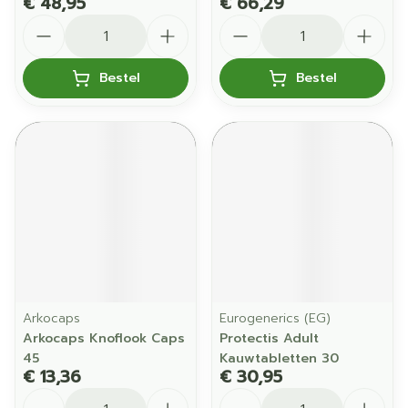
€ 48,95
€ 66,29
Aantal
Aantal
Bestel
Bestel
Arkocaps
Eurogenerics (EG)
Arkocaps Knoflook Caps
Protectis Adult
45
Kauwtabletten 30
€ 13,36
€ 30,95
Aantal
Aantal