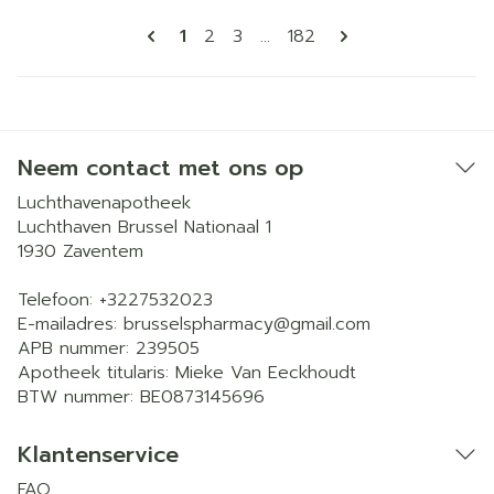
Pagina's
U lees momenteel pagina
Pagina
Pagina
Pagina
1
2
3
...
182
Neem contact met ons op
Luchthavenapotheek
Luchthaven Brussel Nationaal 1
1930
Zaventem
Telefoon:
+3227532023
E-mailadres:
brusselspharmacy@
gmail.com
APB nummer:
239505
Apotheek titularis:
Mieke Van Eeckhoudt
BTW nummer:
BE0873145696
Klantenservice
FAQ