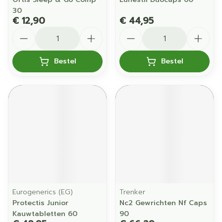
30
€ 12,90
€ 44,95
Aantal
Aantal
Bestel
Bestel
Eurogenerics (EG)
Trenker
Protectis Junior
Nc2 Gewrichten Nf Caps
Kauwtabletten 60
90