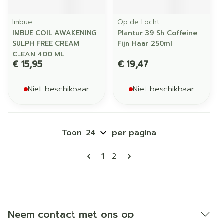
Imbue
Op de Locht
IMBUE COIL AWAKENING
Plantur 39 Sh Coffeine
SULPH FREE CREAM
Fijn Haar 250ml
CLEAN 400 ML
€ 15,95
€ 19,47
Niet beschikbaar
Niet beschikbaar
Toon
per pagina
Pagina's
U lees momenteel pagina
Pagina
1
2
Neem contact met ons op