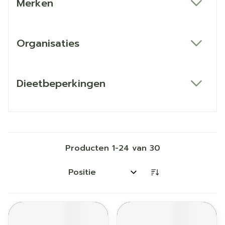
Merken
filter
Organisaties
filter
Dieetbeperkingen
filter
Producten
1
-
24
van
30
Sorteer op: