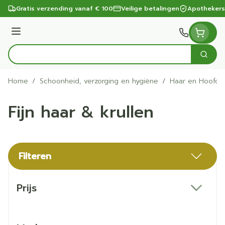
Ga naar de inhoud
Gratis verzending vanaf € 100
Veilige betalingen
Apothekers
Menu
Zoek
Product, merk, categorie...
Home
/
Schoonheid, verzorging en hygiëne
/
Haar en Hoofd
Fijn haar & krullen
Filteren
Doorgaan naar productlijst
Prijs
filter