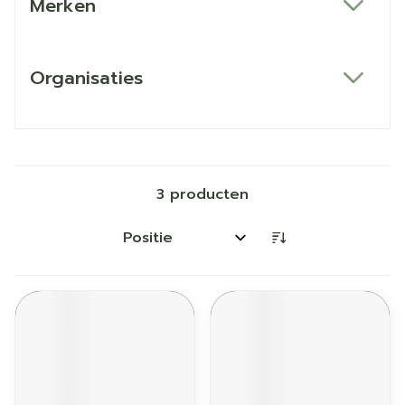
Merken
filter
Organisaties
filter
3
producten
Sorteer op: