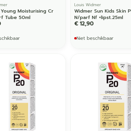
dmer
Louis Widmer
Young Moisturising Cr
Widmer Sun Kids Skin P
rf Tube 50ml
N/parf Nf +lipst.25ml
0
€ 12,90
schikbaar
Niet beschikbaar