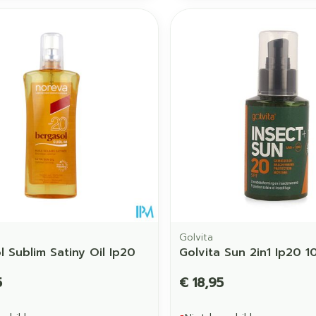
Toon meer
orging
Supplementen
Insectenw
middelen
en
Mondmaskers
issen
 -
uid
d
Zelfbruiner
Scheren
Golvita
l Sublim Satiny Oil Ip20
Golvita Sun 2in1 Ip20 1
5
€ 18,95