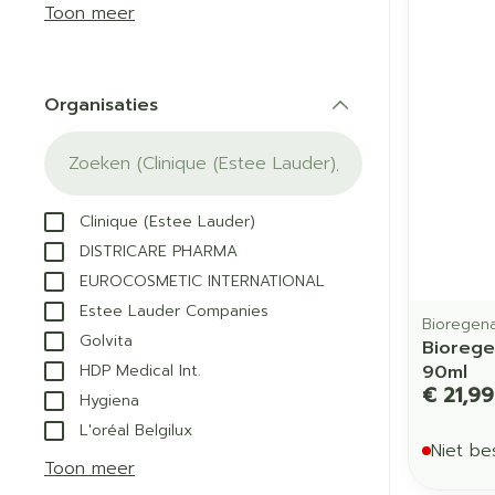
Aerosol acces
Blaren
Creme, gel en
Toon meer
Zuurstof
Eelt
Eksteroog - li
Ademhalingss
Organisaties
Toon meer
filter
Spieren en g
Specifiek vo
Clinique (Estee Lauder)
Naalden en s
DISTRICARE PHARMA
Lichaamsverzo
EUROCOSMETIC INTERNATIONAL
Infecties
Spuiten
Deodorant
Estee Lauder Companies
Oplossing voor
Bioregen
Gezichtsverzor
Golvita
Biorege
Naalden
Luizen
HDP Medical Int.
90ml
€ 21,99
Naalden voor i
Hygiena
pennaalden
L'oréal Belgilux
Diagnostica
Niet be
Toon meer
Toon meer