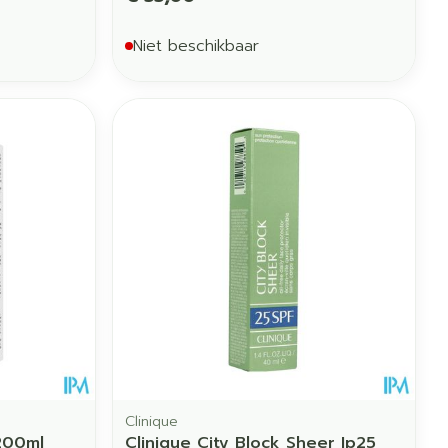
Niet beschikbaar
Clinique
200ml
Clinique City Block Sheer Ip25