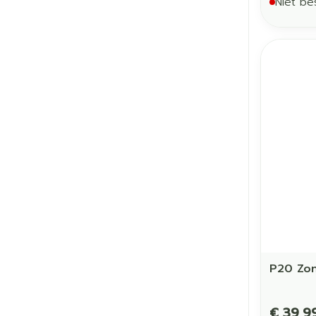
Niet be
P20 Zon
€ 39,9