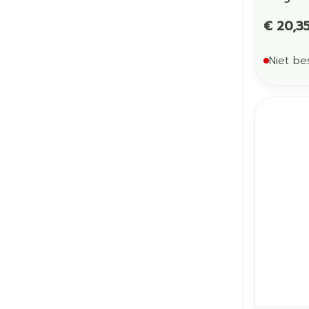
€ 20,3
Niet be