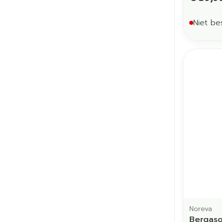
Niet be
Noreva
Bergaso