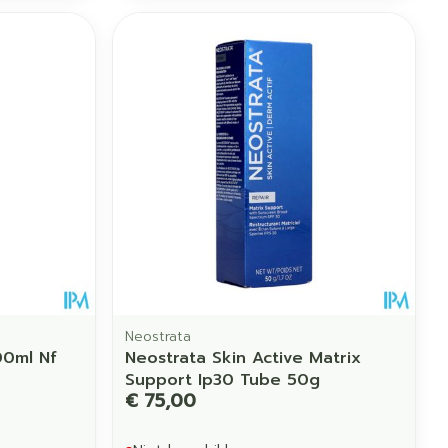
erende
Parfums en
geurproducten
CBD
Neostrata
00ml Nf
Neostrata Skin Active Matrix
Support Ip30 Tube 50g
€ 75,00