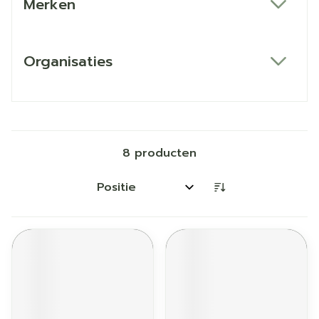
Merken
filter
Organisaties
filter
8
producten
Sorteer op: