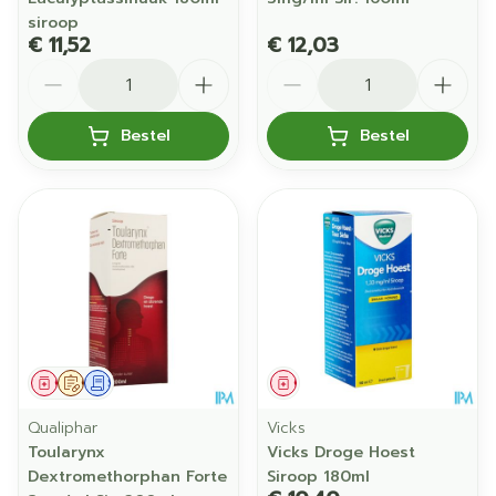
siroop
€ 11,52
€ 12,03
Aantal
Aantal
Bestel
Bestel
Geneesmiddel
Op voorschrift
Schriftelijke aanvraag
Geneesmiddel
Qualiphar
Vicks
Toularynx
Vicks Droge Hoest
Dextromethorphan Forte
Siroop 180ml