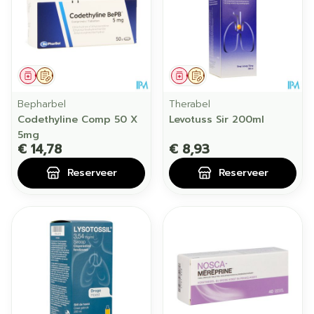
Geneesmiddel
Op voorschrift
Geneesmiddel
Op voorschrift
Bepharbel
Therabel
Codethyline Comp 50 X
Levotuss Sir 200ml
5mg
€ 14,78
€ 8,93
Reserveer
Reserveer