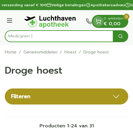
Dia 1 van 1
Ga naar de inhoud
 verzending vanaf € 100
Veilige betalingen
Apothekersadvies
Sn
0
0 artikelen
Menu
€ 0,00
Zoek
Product, merk, categorie...
Home
/
Geneesmiddelen
/
Hoest
/
Droge hoest
Droge hoest
Filteren
Producten
1
-
24
van
31