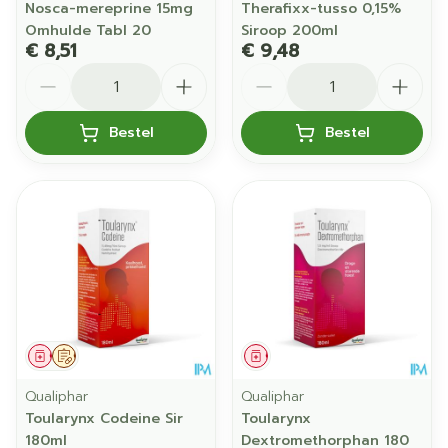
Nosca-mereprine 15mg
Therafixx-tusso 0,15%
Omhulde Tabl 20
Siroop 200ml
€ 8,51
€ 9,48
Aantal
Aantal
Bestel
Bestel
Geneesmiddel
Op voorschrift
Geneesmiddel
Qualiphar
Qualiphar
Toularynx Codeine Sir
Toularynx
180ml
Dextromethorphan 180