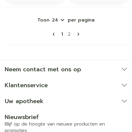
Toon
per pagina
Pagina's
U lees momenteel pagina
Pagina
1
2
Neem contact met ons op
Klantenservice
Uw apotheek
Nieuwsbrief
Blijf op de hoogte van nieuwe producten en
promoties