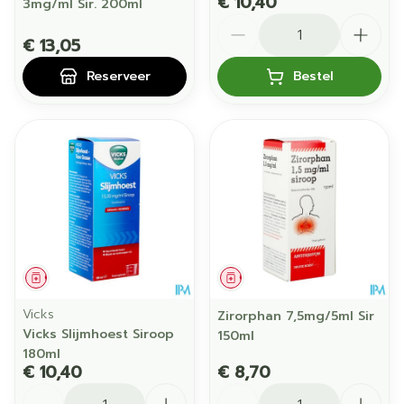
€ 10,40
3mg/ml Sir. 200ml
Aantal
€ 13,05
Reserveer
Bestel
Geneesmiddel
Geneesmiddel
Vicks
Zirorphan 7,5mg/5ml Sir
Vicks Slijmhoest Siroop
150ml
180ml
€ 10,40
€ 8,70
Aantal
Aantal