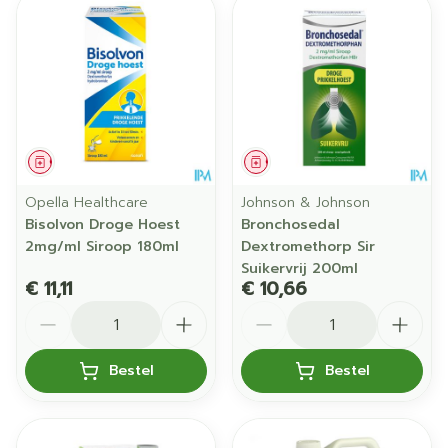
Geneesmiddel
Geneesmiddel
Opella Healthcare
Johnson & Johnson
Bisolvon Droge Hoest
Bronchosedal
2mg/ml Siroop 180ml
Dextromethorp Sir
Suikervrij 200ml
€ 11,11
€ 10,66
Aantal
Aantal
Bestel
Bestel