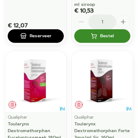
ml siroop
€ 10,53
Aantal
€ 12,07
Reserveer
Bestel
Geneesmiddel
Geneesmiddel
Qualiphar
Qualiphar
Toularynx
Toularynx
Dextromethorphan
Dextromethorphan Forte
Eucalyptussmaak 180ml
3mg/ml Sir. 160ml