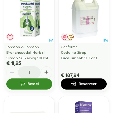
Geneesmiddel
Geneesmiddel
Op voorschrift
Johnson & Johnson
Conforma
Bronchosedal Herbal
Codeine Sirop
Siroop Suikervrij 100ml
Eucal.smaak 5l Conf
€ 11,95
Aantal
€ 187,94
Bestel
Reserveer