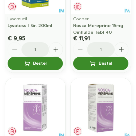
Geneesmiddel
Geneesmiddel
Lysomucil
Cooper
Lysotossil Sir. 200ml
Nosca Mereprine 15mg
Omhulde Tabl 40
€ 9,95
€ 11,91
Aantal
Aantal
Bestel
Bestel
Geneesmiddel
Geneesmiddel