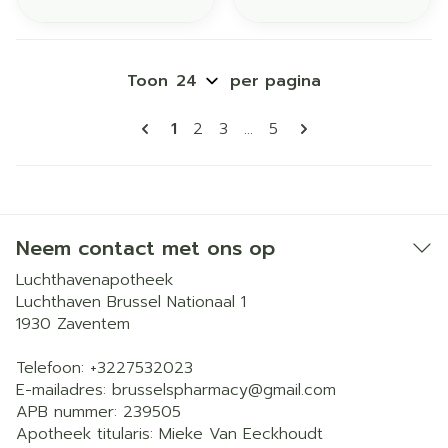
Toon
per pagina
Pagina's
U lees momenteel pagina
Pagina
Pagina
Pagina
1
2
3
...
5
Neem contact met ons op
Luchthavenapotheek
Luchthaven Brussel Nationaal 1
1930
Zaventem
Telefoon:
+3227532023
E-mailadres:
brusselspharmacy@
gmail.com
APB nummer:
239505
Apotheek titularis:
Mieke Van Eeckhoudt