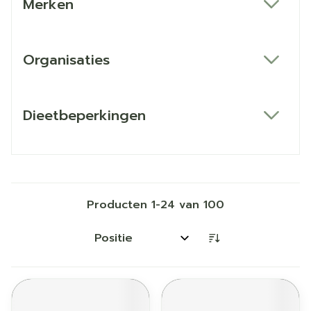
Merken
filter
Organisaties
filter
Dieetbeperkingen
filter
Producten
1
-
24
van
100
Sorteer op: