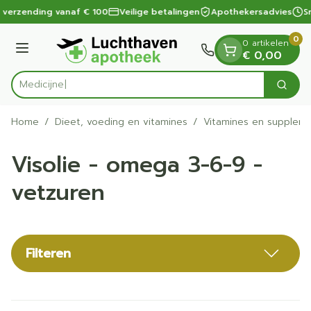
Dia 1 van 1
Ga naar de inhoud
 verzending vanaf € 100
Veilige betalingen
Apothekersadvies
Sn
0
0 artikelen
Menu
€ 0,00
Zoek
Product, merk, categorie...
Home
/
Dieet, voeding en vitamines
/
Vitamines en supplem
Visolie - omega 3-6-9 -
vetzuren
Filteren