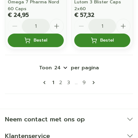
Omega 7 Pharma Nord
Lutom 3 Blister Caps
60 Caps
2x60
€ 24,95
€ 57,32
Aantal
Aantal
Bestel
Bestel
Toon
per pagina
Pagina's
U lees momenteel pagina
Pagina
Pagina
Pagina
1
2
3
...
9
Neem contact met ons op
Klantenservice