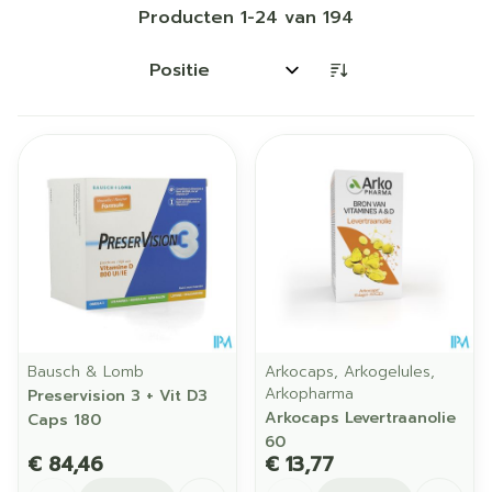
Producten
1
-
24
van
194
Sorteer op:
Bausch & Lomb
Arkocaps, Arkogelules,
Arkopharma
Preservision 3 + Vit D3
Arkocaps Levertraanolie
Caps 180
60
€ 84,46
€ 13,77
Aantal
Aantal