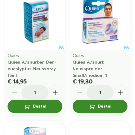
Quies
Quies
Quies A/snurken Den-
Quies A/snurk
eucalyptus Neusspray
Neusspreider
15ml
Small/medium 1
€ 14,95
€ 19,30
Aantal
Aantal
Bestel
Bestel