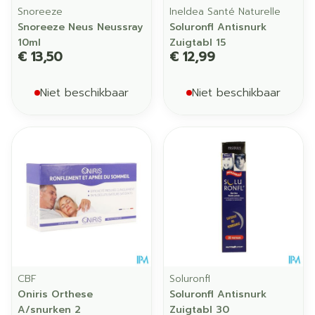
Snoreeze
Ineldea Santé Naturelle
Snoreeze Neus Neussray
Soluronfl Antisnurk
10ml
Zuigtabl 15
€ 13,50
€ 12,99
Niet beschikbaar
Niet beschikbaar
CBF
Soluronfl
Oniris Orthese
Soluronfl Antisnurk
A/snurken 2
Zuigtabl 30