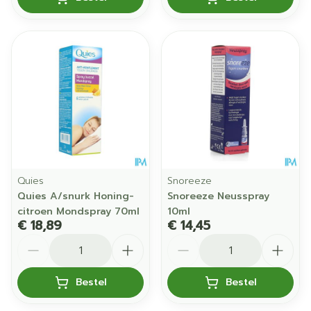
Quies
Snoreeze
Quies A/snurk Honing-
Snoreeze Neusspray
citroen Mondspray 70ml
10ml
€ 18,89
€ 14,45
Aantal
Aantal
Bestel
Bestel