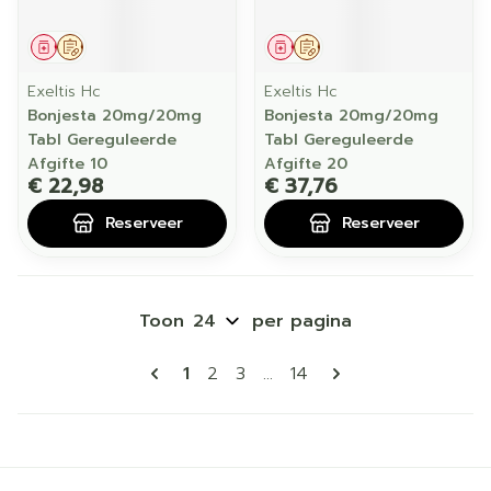
Geneesmiddel
Op voorschrift
Geneesmiddel
Op voorschrift
Exeltis Hc
Exeltis Hc
Bonjesta 20mg/20mg
Bonjesta 20mg/20mg
Tabl Gereguleerde
Tabl Gereguleerde
Afgifte 10
Afgifte 20
€ 22,98
€ 37,76
Reserveer
Reserveer
Toon
per pagina
Pagina's
U lees momenteel pagina
Pagina
Pagina
Pagina
1
2
3
...
14