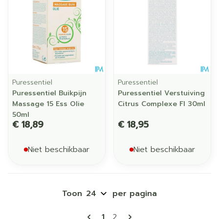
Puressentiel
Puressentiel
Puressentiel Buikpijn
Puressentiel Verstuiving
Massage 15 Ess Olie
Citrus Complexe Fl 30ml
50ml
€ 18,89
€ 18,95
Niet beschikbaar
Niet beschikbaar
Toon
per pagina
Pagina's
U lees momenteel pagina
Pagina
1
2