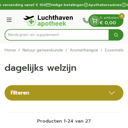
Dia 1 van 1
Ga naar de inhoud
s verzending vanaf € 100
Veilige betalingen
Apothekersadvies
S
0
0 artikelen
Menu
€ 0,00
Medici
Zoek
Product, merk, categorie...
Home
/
Natuur geneeskunde
/
Aromatherapie
/
Essentiële o
dagelijks welzijn
Filteren
Producten
1
-
24
van
27