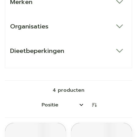
Merken
filter
Organisaties
filter
Dieetbeperkingen
filter
4
producten
Sorteer op: