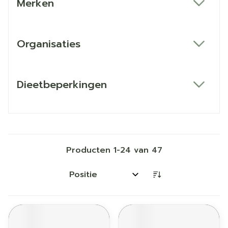
Merken
filter
Organisaties
filter
Dieetbeperkingen
filter
Producten
1
-
24
van
47
Sorteer op: