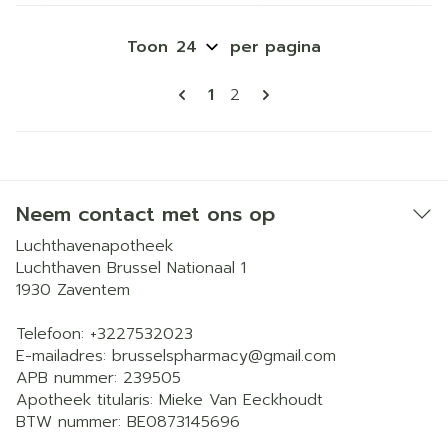
Toon
per pagina
Pagina's
U lees momenteel pagina
Pagina
1
2
Neem contact met ons op
Luchthavenapotheek
Luchthaven Brussel Nationaal 1
1930
Zaventem
Telefoon:
+3227532023
E-mailadres:
brusselspharmacy@
gmail.com
APB nummer:
239505
Apotheek titularis:
Mieke Van Eeckhoudt
BTW nummer:
BE0873145696