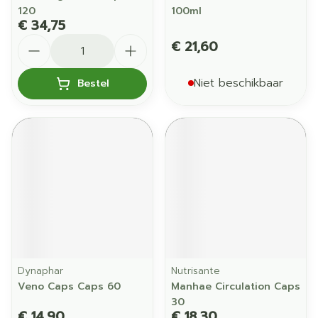
120
100ml
€ 34,75
Aantal
€ 21,60
Niet beschikbaar
Bestel
Dynaphar
Nutrisante
Veno Caps Caps 60
Manhae Circulation Caps
30
€ 14,90
€ 18,30