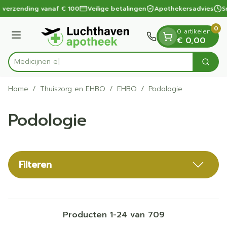
Dia 1 van 1
Ga naar de inhoud
 verzending vanaf € 100
Veilige betalingen
Apothekersadvies
Sn
0
0 artikelen
Menu
€ 0,00
Zoek
Product, merk, categorie...
Home
/
Thuiszorg en EHBO
/
EHBO
/
Podologie
Podologie
Filteren
Producten
1
-
24
van
709