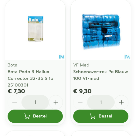
Bota
VF Med
Bota Podo 3 Hallux
Schoenovertrek Pe Blauw
Corrector 32-36 S 1p
100 Vf-med
25100301
€ 7,30
€ 9,30
Aantal
Aantal
Bestel
Bestel