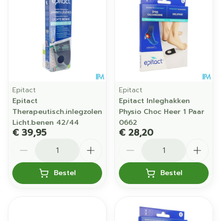
Epitact
Epitact
Epitact
Epitact Inleghakken
Therapeutisch.inlegzolen
Physio Choc Heer 1 Paar
Licht.benen 42/44
0662
€ 39,95
€ 28,20
Aantal
Aantal
Bestel
Bestel