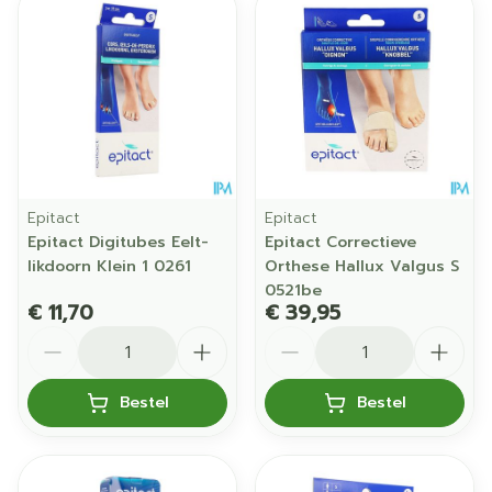
Epitact
Epitact
Epitact Digitubes Eelt-
Epitact Correctieve
likdoorn Klein 1 0261
Orthese Hallux Valgus S
0521be
€ 11,70
€ 39,95
Aantal
Aantal
Bestel
Bestel