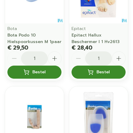
Bota
Epitact
Bota Podo 10
Epitact Hallux
Hielspoorkussen M 1paar
Beschermer l 1 Hv2613
€ 29,50
€ 28,40
Aantal
Aantal
Bestel
Bestel