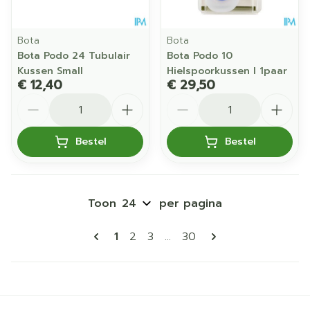
Bota
Bota
Bota Podo 24 Tubulair
Bota Podo 10
Kussen Small
Hielspoorkussen l 1paar
€ 12,40
€ 29,50
Aantal
Aantal
Bestel
Bestel
Toon
per pagina
Pagina's
U lees momenteel pagina
Pagina
Pagina
Pagina
1
2
3
...
30