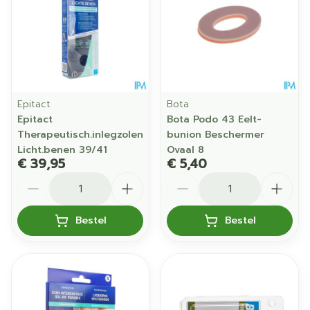
Epitact
Bota
Epitact
Bota Podo 43 Eelt-
Therapeutisch.inlegzolen
bunion Beschermer
Licht.benen 39/41
Ovaal 8
€ 39,95
€ 5,40
Aantal
Aantal
Bestel
Bestel