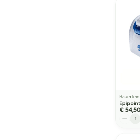
Bauerfein
Epipoin
€ 54,5
Aantal