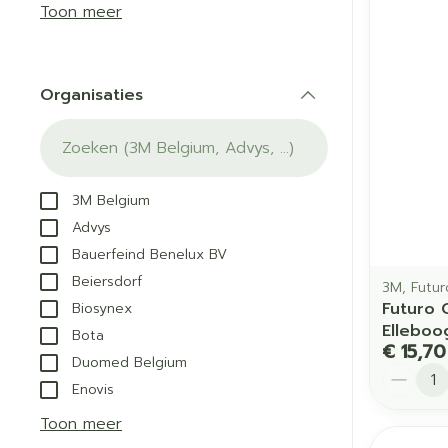
Aerosol acces
Blaren
Creme, gel en
Toon meer
Zuurstof
Eelt
Eksteroog - li
Ademhalingss
Organisaties
Toon meer
filter
Spieren en g
Specifiek vo
3M Belgium
Naalden en s
Advys
Lichaamsverzo
Bauerfeind Benelux BV
Infecties
Spuiten
Deodorant
Beiersdorf
3M, Futur
Oplossing voor
Gezichtsverzor
Futuro 
Biosynex
Naalden
Luizen
Elleboo
Bota
€ 15,70
Naalden voor i
Duomed Belgium
Aantal
pennaalden
Enovis
Diagnostica
Toon meer
Toon meer