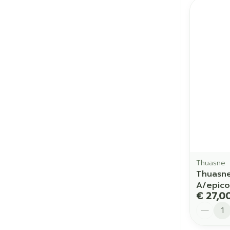
Thuasne
Thuasn
A/epicon
€ 27,0
Aantal