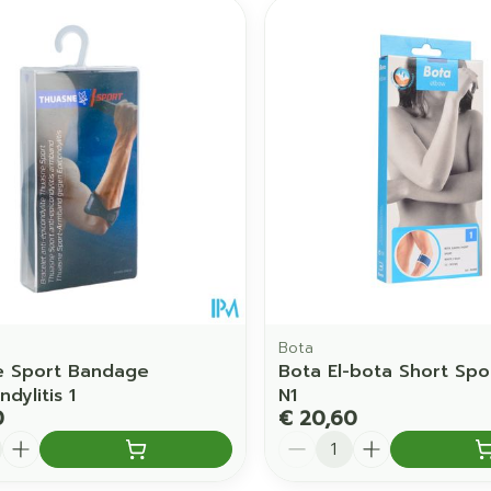
Bota
e Sport Bandage
Bota El-bota Short Spo
dylitis 1
N1
0
€ 20,60
Aantal