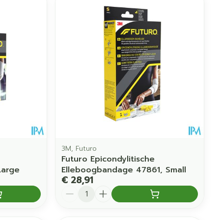
erende
Parfums en
geurproducten
3M, Futuro
Futuro Epicondylitische
CBD
Large
Elleboogbandage 47861, Small
€ 28,91
Aantal