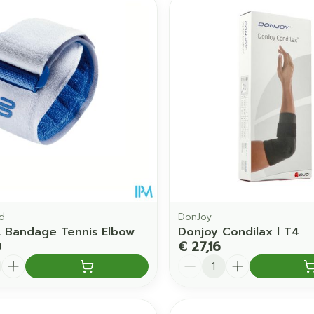
d
DonJoy
t Bandage Tennis Elbow
Donjoy Condilax l T4
0
€ 27,16
Aantal