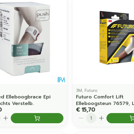
Toon meer
orging
Supplementen
Insectenw
middelen
en
Mondmaskers
issen
 -
uid
d
3M, Futuro
d Elleboogbrace Epi
Futuro Comfort Lift
Zelfbruiner
Scheren
chts Verstelb.
Elleboogsteun 76579, 
0
€ 15,70
Aantal