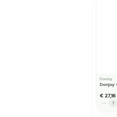
DonJoy
Donjoy 
€ 27,16
Aantal