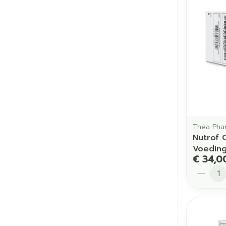
Thea Pha
Nutrof
Voeding
€ 34,0
Aantal