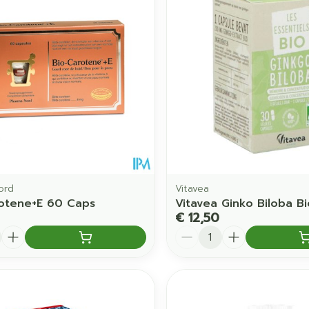
ord
Vitavea
otene+E 60 Caps
Vitavea Ginko Biloba B
€ 12,50
Aantal