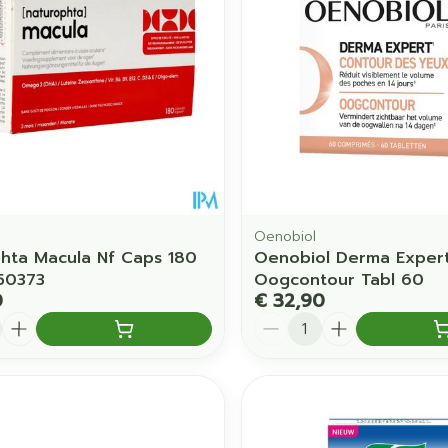
Toon meer
orging
Supplementen
Insectenw
middelen
en
Mondmaskers
issen
 -
uid
d
Oenobiol
hta Macula Nf Caps 180
Oenobiol Derma Exper
50373
Oogcontour Tabl 60
0
€ 32,90
Aantal
Zelfbruiner
Scheren