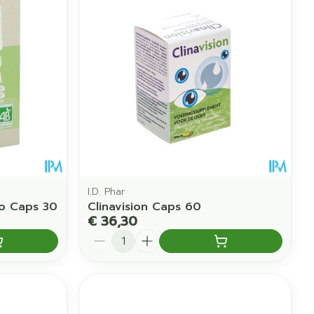
I.D. Phar
io Caps 30
Clinavision Caps 60
€ 36,30
Aantal