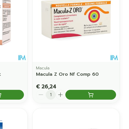
erende
Parfums en
geurproducten
Macula
t
Macula Z Oro Nf Comp 60
€ 26,24
Aantal
CBD