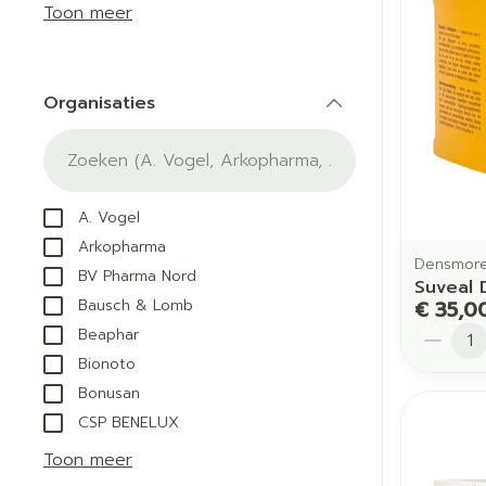
Aerosol acces
Blaren
Creme, gel en
Toon meer
Zuurstof
Eelt
Eksteroog - li
Ademhalingss
Organisaties
Toon meer
filter
Spieren en g
Specifiek vo
A. Vogel
Naalden en s
Arkopharma
Lichaamsverzo
Densmore
BV Pharma Nord
Infecties
Spuiten
Suveal 
Deodorant
Bausch & Lomb
€ 35,0
Oplossing voor
Gezichtsverzor
Aantal
Beaphar
Naalden
Luizen
Bionoto
Naalden voor i
Bonusan
pennaalden
CSP BENELUX
Diagnostica
Toon meer
Toon meer