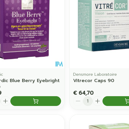
ic
Densmore Laboratoire
dic Blue Berry Eyebright
Vitrecor Caps 90
0
9
€ 64,70
Aantal