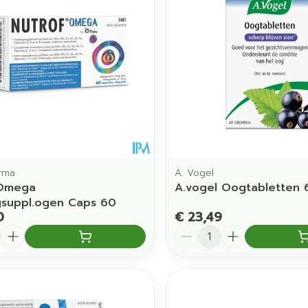
rma
A. Vogel
 Omega
A.vogel Oogtabletten 
suppl.ogen Caps 60
0
€ 23,49
Aantal