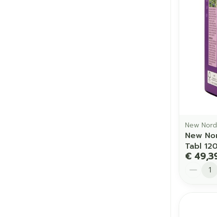
New Nord
New Nor
Tabl 12
€ 49,3
Aantal