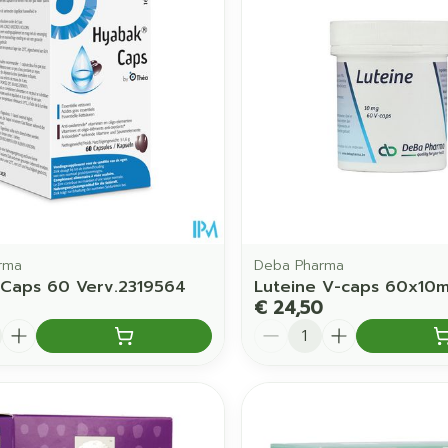
rma
Deba Pharma
Caps 60 Verv.2319564
Luteine V-caps 60x10
€ 24,50
Aantal