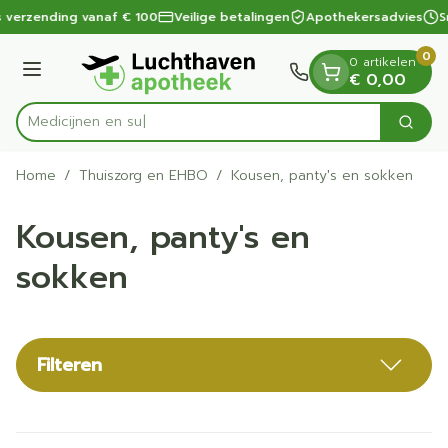
Dia 1 van 1
Ga naar de inhoud
 verzending vanaf € 100
Veilige betalingen
Apothekersadvies
Sn
0
0 artikelen
Menu
€ 0,00
Zoek
Product, merk, categorie...
Home
/
Thuiszorg en EHBO
/
Kousen, panty's en sokken
Kousen, panty's en
sokken
Filteren