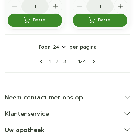
Aantal
Aantal
Bestel
Bestel
Toon
per pagina
Pagina's
U lees momenteel pagina
Pagina
Pagina
Pagina
1
2
3
...
124
Neem contact met ons op
Klantenservice
Uw apotheek