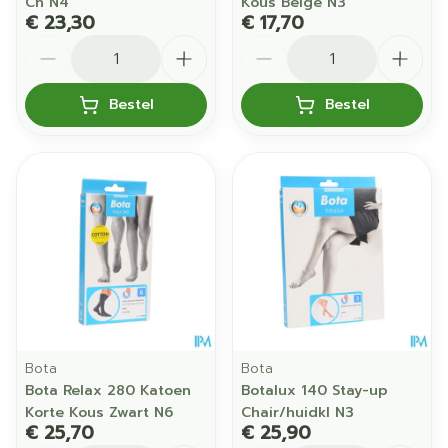
Ch N4
Kous Beige N3
€ 23,30
€ 17,70
Aantal
Aantal
Bestel
Bestel
Bota
Bota
Bota Relax 280 Katoen
Botalux 140 Stay-up
Korte Kous Zwart N6
Chair/huidkl N3
€ 25,70
€ 25,90