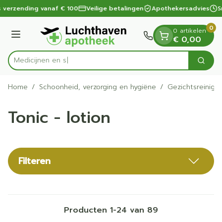
Dia 1 van 1
Ga naar de inhoud
 verzending vanaf € 100
Veilige betalingen
Apothekersadvies
Sn
0
0 artikelen
Menu
€ 0,00
Zoek
Product, merk, categorie...
Home
/
Schoonheid, verzorging en hygiëne
/
Gezichtsreinigi
Tonic - lotion
Filteren
Producten
1
-
24
van
89