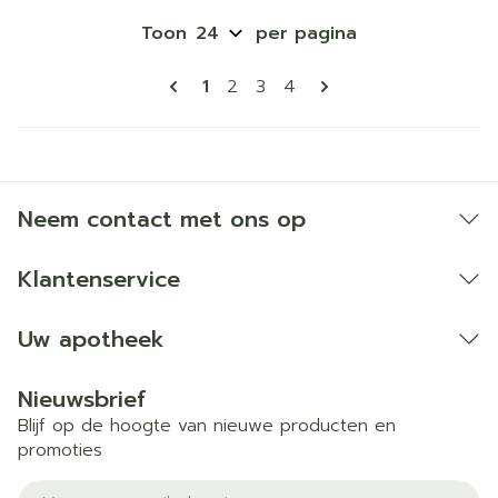
Toon
per pagina
Pagina's
U lees momenteel pagina
Pagina
Pagina
Pagina
1
2
3
4
Neem contact met ons op
Klantenservice
Uw apotheek
Nieuwsbrief
Blijf op de hoogte van nieuwe producten en
promoties
E-mail adres