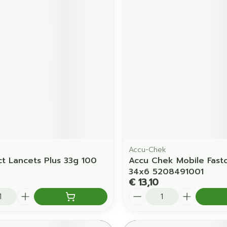
Accu-Chek
ct Lancets Plus 33g 100
Accu Chek Mobile Fastc
34x6 5208491001
€ 13,10
Aantal