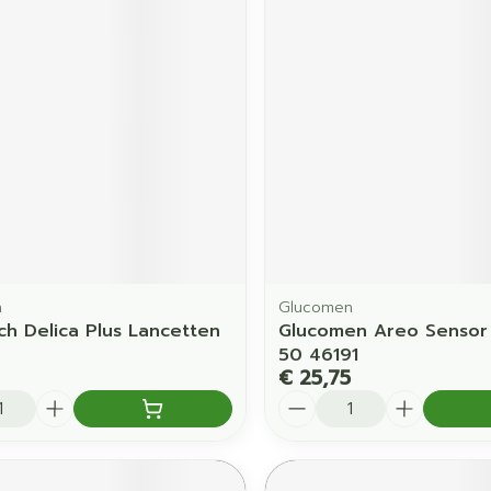
orging
Supplementen
Insectenw
middelen
en
Mondmaskers
issen
 -
uid
d
h
Glucomen
h Delica Plus Lancetten
Glucomen Areo Sensor 
Zelfbruiner
Scheren
50 46191
€ 25,75
Aantal