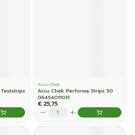
erende
Parfums en
geurproducten
Accu-Chek
Teststrips
Accu Chek Performa Strips 50
CBD
06454011031
€ 25,75
Aantal