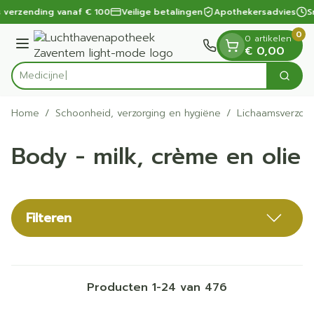
Dia 1 van 1
Ga naar de inhoud
 verzending vanaf € 100
Veilige betalingen
Apothekersadvies
Sn
0
0 artikelen
Menu
€ 0,00
Zoek
Product, merk, categorie...
Home
/
Schoonheid, verzorging en hygiëne
/
Lichaamsverzorg
Body - milk, crème en olie
Filteren
Producten
1
-
24
van
476