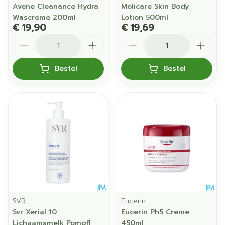
Avene Cleanance Hydra
Molicare Skin Body
Wascreme 200ml
Lotion 500ml
€ 19,90
€ 19,69
Aantal
Aantal
Bestel
Bestel
SVR
Eucerin
Svr Xerial 10
Eucerin Ph5 Creme
Lichaamsmelk Pompfl
450ml