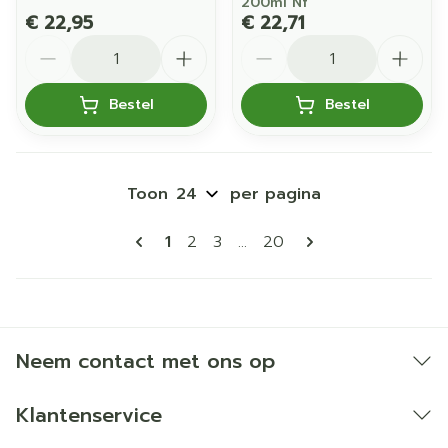
200ml Nf
€ 22,95
€ 22,71
Aantal
Aantal
Bestel
Bestel
Toon
per pagina
Pagina's
U lees momenteel pagina
Pagina
Pagina
Pagina
1
2
3
...
20
Neem contact met ons op
Klantenservice