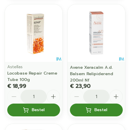
Astellas
Avene Xeracalm A.d.
Locobase Repair Creme
Balsem Relipiderend
Tube 100g
200ml Nf
€ 18,99
€ 23,90
Aantal
Aantal
Bestel
Bestel