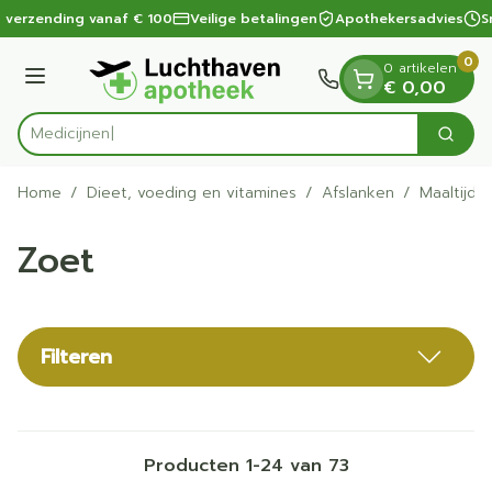
Dia 1 van 1
Ga naar de inhoud
 verzending vanaf € 100
Veilige betalingen
Apothekersadvies
Sn
0
0 artikelen
Menu
€ 0,00
Zoek
Product, merk, categorie...
Home
/
Dieet, voeding en vitamines
/
Afslanken
/
Maaltijdv
Zoet
Filteren
Producten
1
-
24
van
73