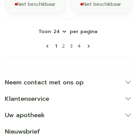
Niet beschikbaar
Niet beschikbaar
Toon
per pagina
Pagina's
U lees momenteel pagina
Pagina
Pagina
Pagina
1
2
3
4
Neem contact met ons op
Klantenservice
Uw apotheek
Nieuwsbrief