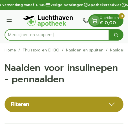
Dia 1 van 1
Ga naar de inhoud
s verzending vanaf € 100
Veilige betalingen
Apothekersadvies
S
0
0 artikelen
Menu
€ 0,00
Zoek
Product, merk, categorie...
Home
/
Thuiszorg en EHBO
/
Naalden en spuiten
/
Naalden 
Naalden voor insulinepen
- pennaalden
Filteren