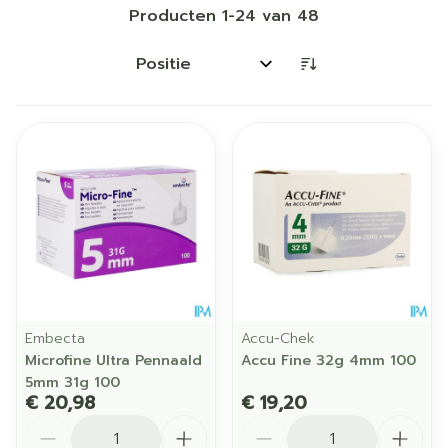
Producten
1
-
24
van
48
Sorteer op:
Embecta
Accu-Chek
Microfine Ultra Pennaald
Accu Fine 32g 4mm 100
5mm 31g 100
€ 20,98
€ 19,20
Aantal
Aantal