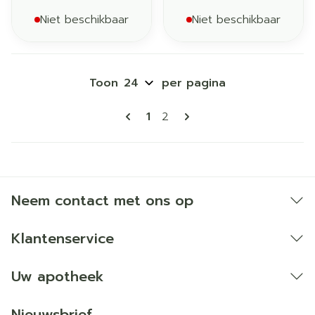
Niet beschikbaar
Niet beschikbaar
Toon
per pagina
Pagina's
U lees momenteel pagina
Pagina
1
2
Neem contact met ons op
Klantenservice
Uw apotheek
Nieuwsbrief