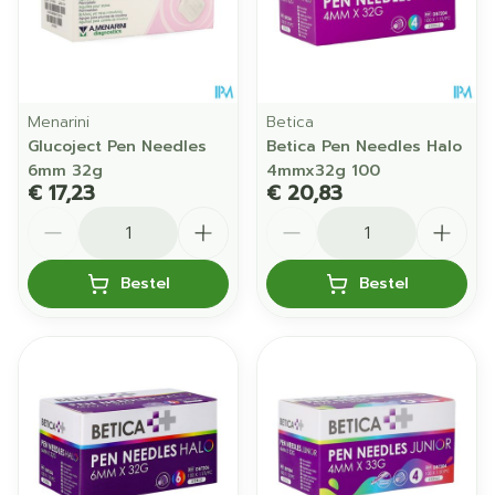
Menarini
Betica
Glucoject Pen Needles
Betica Pen Needles Halo
6mm 32g
4mmx32g 100
€ 17,23
€ 20,83
Aantal
Aantal
Bestel
Bestel