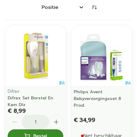
Sorteer op:
Difrax
Philips Avent
Difrax Set Borstel En
Babyverzorgingsset 8
Kam Dlx
Prod.
€ 8,99
Aantal
€ 34,99
Niet beschikbaar
Bestel