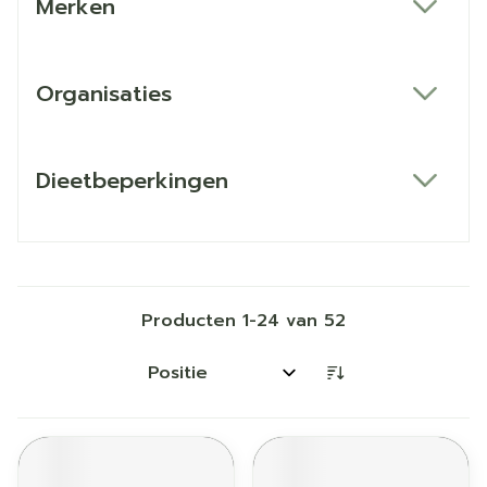
Merken
filter
Organisaties
filter
Dieetbeperkingen
filter
Producten
1
-
24
van
52
Sorteer op: