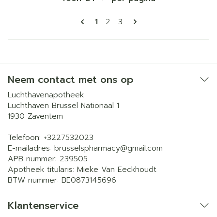
Pagina's
U lees momenteel pagina
Pagina
Pagina
1
2
3
Neem contact met ons op
Luchthavenapotheek
Luchthaven Brussel Nationaal 1
1930
Zaventem
Telefoon:
+3227532023
E-mailadres:
brusselspharmacy@
gmail.com
APB nummer:
239505
Apotheek titularis:
Mieke Van Eeckhoudt
BTW nummer:
BE0873145696
Klantenservice