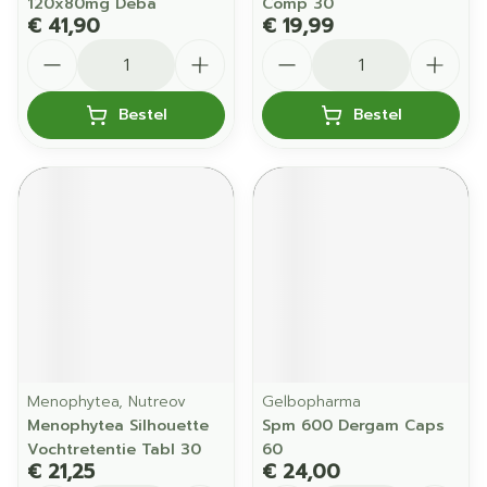
120x80mg Deba
Comp 30
€ 41,90
€ 19,99
Aantal
Aantal
Bestel
Bestel
Menophytea, Nutreov
Gelbopharma
Menophytea Silhouette
Spm 600 Dergam Caps
Vochtretentie Tabl 30
60
€ 21,25
€ 24,00