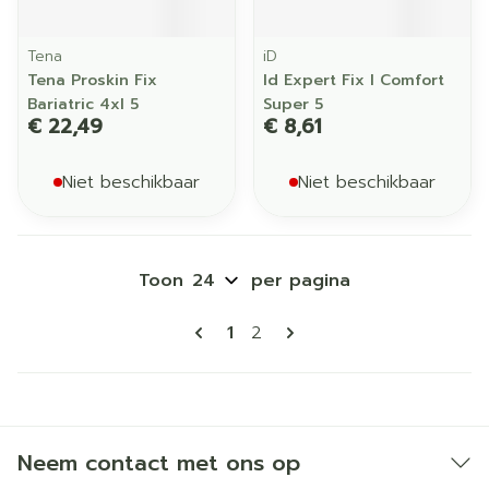
Tena
iD
Tena Proskin Fix
Id Expert Fix l Comfort
Bariatric 4xl 5
Super 5
€ 22,49
€ 8,61
Niet beschikbaar
Niet beschikbaar
Toon
per pagina
Pagina's
U lees momenteel pagina
Pagina
1
2
Neem contact met ons op