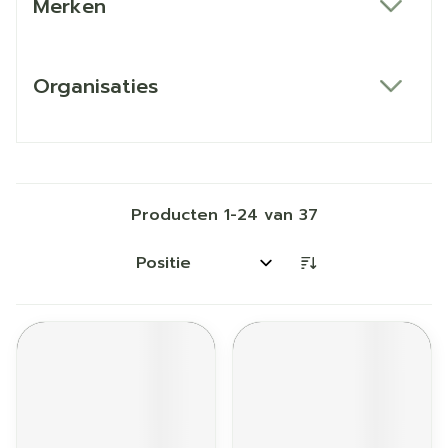
Merken
filter
Organisaties
filter
Producten
1
-
24
van
37
Sorteer op: