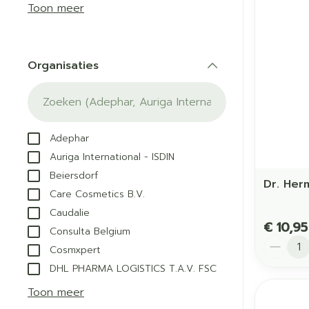
Aerosol acces
Blaren
Creme, gel en
Toon meer
Zuurstof
Eelt
Eksteroog - li
Ademhalingss
Organisaties
Toon meer
filter
Spieren en g
Specifiek vo
Adephar
Naalden en s
Auriga International - ISDIN
Lichaamsverzo
Beiersdorf
Infecties
Spuiten
Dr. Her
Deodorant
Care Cosmetics B.V.
Oplossing voor
Gezichtsverzor
Caudalie
Naalden
€ 10,95
Luizen
Consulta Belgium
Aantal
Naalden voor i
Cosmxpert
pennaalden
DHL PHARMA LOGISTICS T.A.V. FSC
Diagnostica
Toon meer
Toon meer