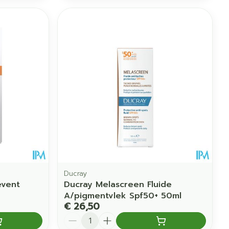
Ducray
event
Ducray Melascreen Fluide
A/pigmentvlek Spf50+ 50ml
€ 26,50
Aantal