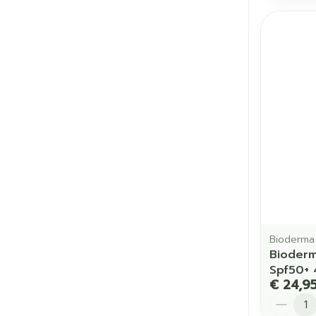
Bioderma
Bioder
Spf50+ 
€ 24,9
Aantal