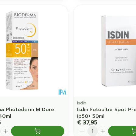
Isdin
ma Photoderm M Dore
Isdin Fotoultra Spot Pr
40ml
Ip50+ 50ml
5
€ 37,95
Aantal