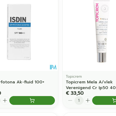
Topicrem
yfotona Ak-fluid 100+
Topicrem Mela A/vlek
Verenigend Cr Ip50 40
0
€ 33,50
Aantal