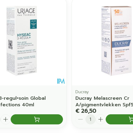
Ducray
3-regul+soin Global
Ducray Melascreen Cr
fections 40ml
A/pigmentvlekken Spf
€ 26,50
Aantal