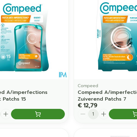
Toon meer
orging
Supplementen
Insectenw
middelen
en
Mondmaskers
issen
 -
uid
d
d
Compeed
d A/imperfections
Compeed A/imperfecti
t Patchs 15
Zuiverend Patchs 7
Zelfbruiner
Scheren
€ 12,79
Aantal