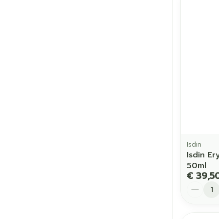
Isdin
Isdin Er
50ml
€ 39,5
Aantal