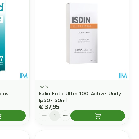
erende
Parfums en
geurproducten
Isdin
ons
Isdin Foto Ultra 100 Active Unify
Ip50+ 50ml
CBD
€ 37,95
Aantal