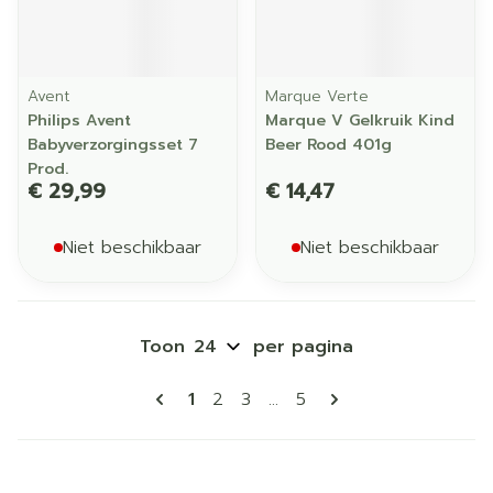
Avent
Marque Verte
Philips Avent
Marque V Gelkruik Kind
Babyverzorgingsset 7
Beer Rood 401g
Prod.
€ 29,99
€ 14,47
Niet beschikbaar
Niet beschikbaar
Toon
per pagina
Pagina's
U lees momenteel pagina
Pagina
Pagina
Pagina
1
2
3
...
5