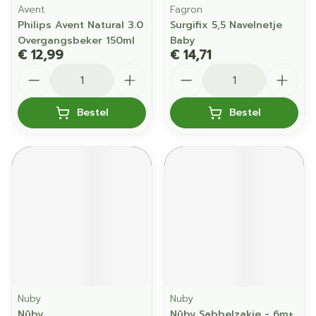
Avent
Fagron
Philips Avent Natural 3.0
Surgifix 5,5 Navelnetje
Overgangsbeker 150ml
Baby
€ 12,99
€ 14,71
Aantal
Aantal
Bestel
Bestel
Nuby
Nuby
Nûby
Nûby Sabbelzakje - 6m+