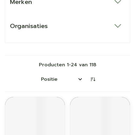
Merken
filter
Organisaties
filter
Producten
1
-
24
van
118
Sorteer op: