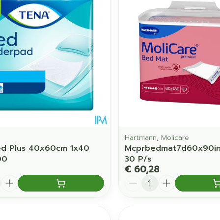
Toon meer
orging
Supplementen
Insectenw
middelen
en
Mondmaskers
issen
 -
uid
d
Hartmann, Molicare
ed Plus 40x60cm 1x40
Mcprbedmat7d60x90in
00
30 P/s
Zelfbruiner
Scheren
€ 60,28
Aantal