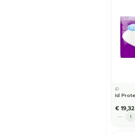
iD
Id Prot
€ 19,32
Aantal