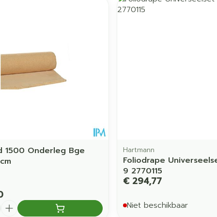
d 1500 Onderleg Bge
Hartmann
Foliodrape Universeels
0cm
9 2770115
€ 294,77
0
Niet beschikbaar