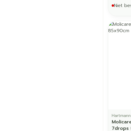
Niet be
Hartmann
Molicar
7drops