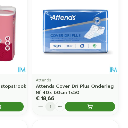
erende
Parfums en
geurproducten
Attends
stopstrook
Attends Cover Dri Plus Onderleg
Nf 40x 60cm 1x50
CBD
€ 18,66
Aantal