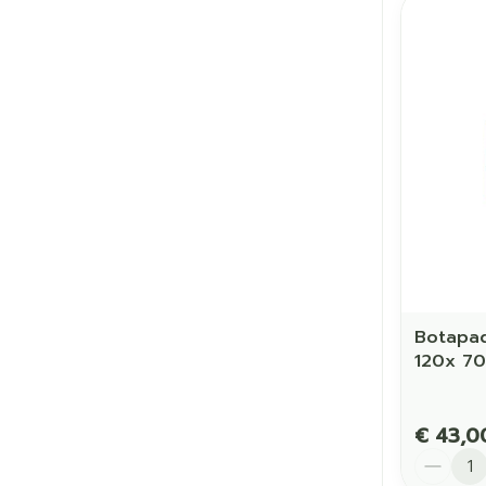
Botapa
120x 7
€ 43,0
Aantal