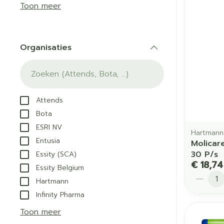
Aerosol acces
Blaren
Creme, gel en
Toon meer
Zuurstof
Eelt
Eksteroog - li
Ademhalingss
Organisaties
Toon meer
filter
Spieren en g
Specifiek vo
Attends
Naalden en s
Bota
Lichaamsverzo
ESRI NV
Infecties
Spuiten
Hartmann,
Deodorant
Entusia
Molicar
Oplossing voor
Gezichtsverzor
30 P/s
Essity (SCA)
Naalden
€ 18,74
Luizen
Essity Belgium
Aantal
Naalden voor i
Hartmann
pennaalden
Infinity Pharma
Diagnostica
Toon meer
Toon meer