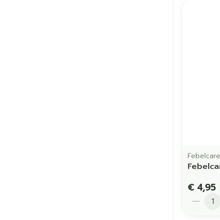
Febelcar
Febelca
€ 4,95
Aantal