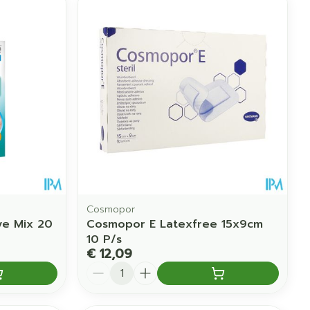
erende
Parfums en
geurproducten
Cosmopor
ve Mix 20
Cosmopor E Latexfree 15x9cm
CBD
10 P/s
€ 12,09
Aantal