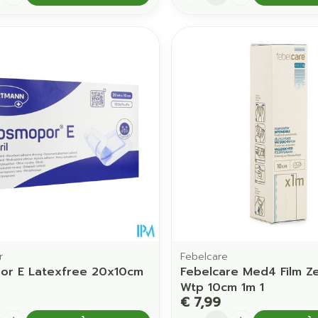
r
Febelcare
or E Latexfree 20x10cm
Febelcare Med4 Film Ze
Wtp 10cm 1m 1
€ 7,99
Aantal