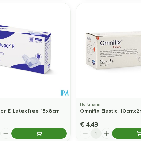
r
Hartmann
or E Latexfree 15x8cm
Omnifix Elastic. 10cmx2
€ 4,43
Aantal