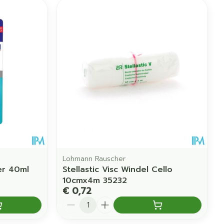
Lohmann Rauscher
er 40ml
Stellastic Visc Windel Cello
10cmx4m 35232
€ 0,72
Aantal