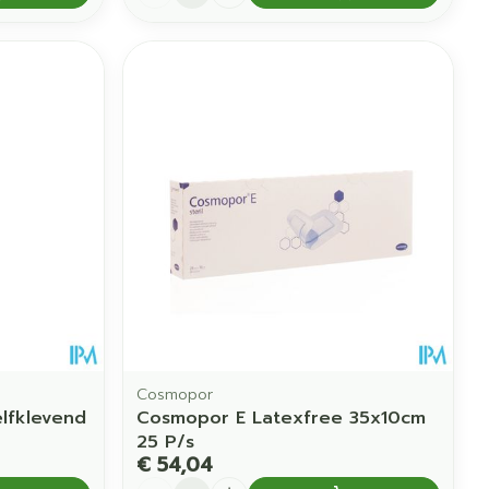
Cosmopor
lfklevend
Cosmopor E Latexfree 35x10cm
25 P/s
€ 54,04
Aantal