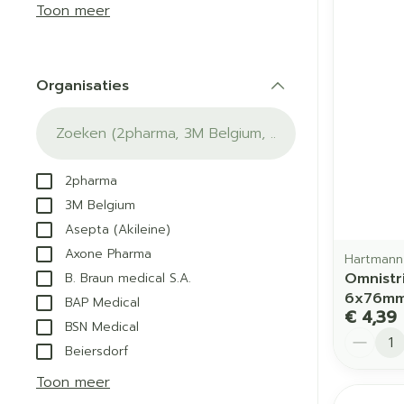
Aerosol acces
Blaren
Creme, gel en
Toon meer
Zuurstof
Eelt
Eksteroog - li
Ademhalingss
Organisaties
Toon meer
filter
Spieren en g
Specifiek vo
2pharma
Naalden en s
3M Belgium
Lichaamsverzo
Asepta (Akileine)
Infecties
Spuiten
Deodorant
Axone Pharma
Hartmann
Oplossing voor
Gezichtsverzor
Omnistr
B. Braun medical S.A.
Naalden
Luizen
6x76mm
BAP Medical
€ 4,39
Naalden voor i
BSN Medical
Aantal
pennaalden
Beiersdorf
Diagnostica
Toon meer
Toon meer