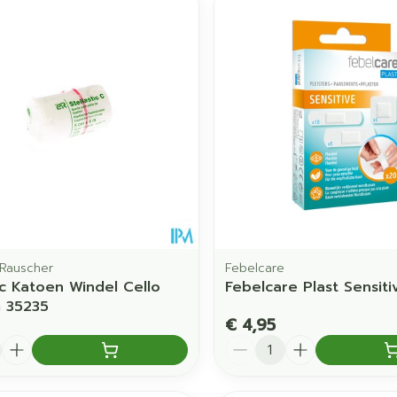
Toon meer
orging
Supplementen
Insectenw
middelen
en
Mondmaskers
issen
 -
uid
d
Rauscher
Febelcare
ic Katoen Windel Cello
Febelcare Plast Sensiti
Zelfbruiner
Scheren
 35235
€ 4,95
Aantal