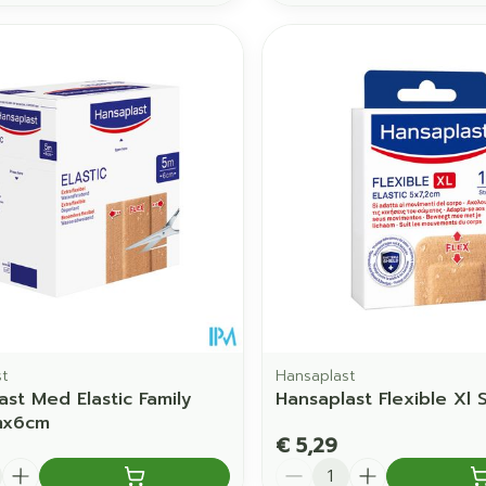
st
Hansaplast
ast Med Elastic Family
Hansaplast Flexible Xl S
mx6cm
€ 5,29
Aantal