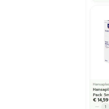
Hansapla
Hansapl
Pack 5
€ 14,59
Aantal