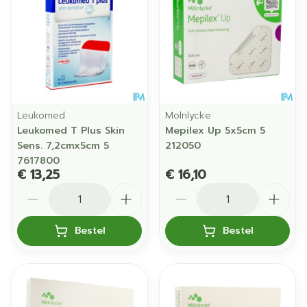
Leukomed
Molnlycke
Leukomed T Plus Skin
Mepilex Up 5x5cm 5
Sens. 7,2cmx5cm 5
212050
7617800
€ 13,25
€ 16,10
Aantal
Aantal
Bestel
Bestel