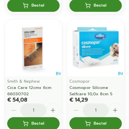
Bestel
Bestel
Smith & Nephew
Cosmopor
Cica Care 12cmx 6cm
Cosmopor Silicone
66030702
Selfcare 10,0x 8cm 5
€ 54,08
€ 14,29
Aantal
Aantal
Bestel
Bestel