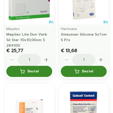
Mepilex
Hartmann
Mepilex Lite Dun Verb
Atrauman Silicone 5x7cm
Sil Ster 10x10,00cm 5
5 P/s
284100
€ 25,77
€ 13,68
Aantal
Aantal
Bestel
Bestel