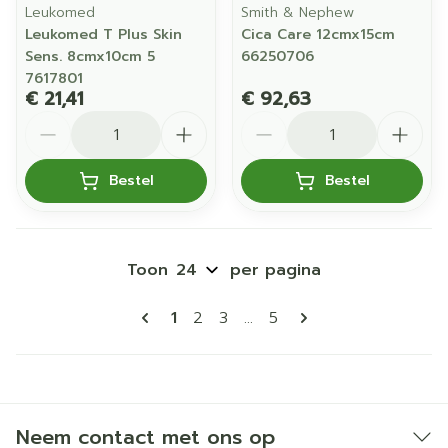
Leukomed
Smith & Nephew
Leukomed T Plus Skin
Cica Care 12cmx15cm
Sens. 8cmx10cm 5
66250706
7617801
€ 21,41
€ 92,63
Aantal
Aantal
Bestel
Bestel
Toon
per pagina
Pagina's
U lees momenteel pagina
Pagina
Pagina
Pagina
1
2
3
...
5
Neem contact met ons op