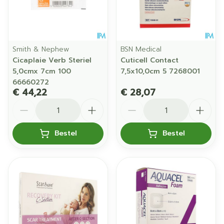
Smith & Nephew
BSN Medical
Cicaplaie Verb Steriel
Cuticell Contact
5,0cmx 7cm 100
7,5x10,0cm 5 7268001
66660272
€ 44,22
€ 28,07
Aantal
Aantal
Bestel
Bestel