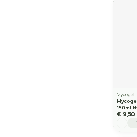
Mycogel
Mycogel
150ml N
€ 9,50
Aantal