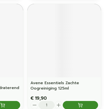
Avene Essentiels Zachte
draterend
Oogreiniging 125ml
€ 19,90
Aantal