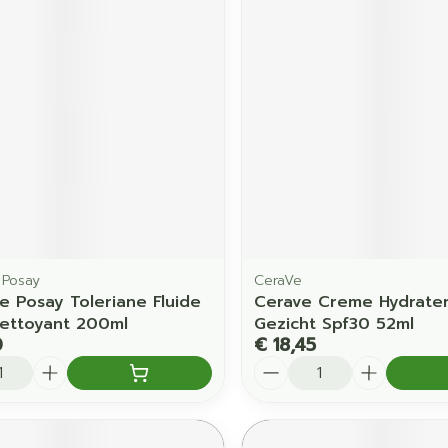
orging
Supplementen
Insectenw
middelen
en
Mondmaskers
issen
 -
uid
d
 Posay
CeraVe
e Posay Toleriane Fluide
Cerave Creme Hydrate
Zelfbruiner
Scheren
ettoyant 200ml
Gezicht Spf30 52ml
0
€ 18,45
Aantal