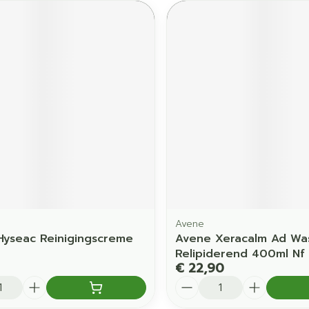
Avene
Hyseac Reinigingscreme
Avene Xeracalm Ad Was
Relipiderend 400ml Nf
€ 22,90
Aantal