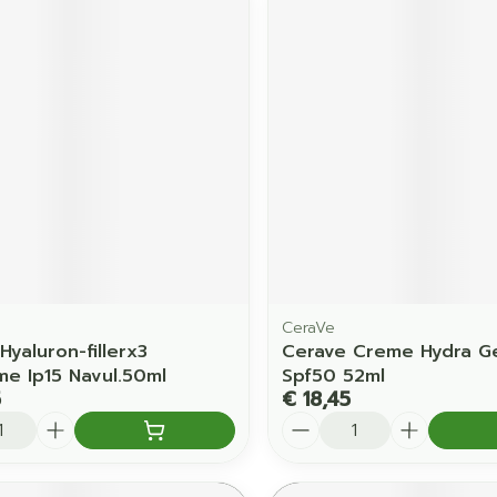
CeraVe
Hyaluron-fillerx3
Cerave Creme Hydra Ge
e Ip15 Navul.50ml
Spf50 52ml
5
€ 18,45
Aantal