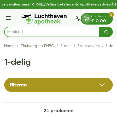
Dia 1 van 1
Ga naar de inhoud
s verzending vanaf € 100
Veilige betalingen
Apothekersadvies
Sn
0
0 artikelen
Menu
€ 0,00
Zoek
Product, merk, categorie...
Home
/
Thuiszorg en EHBO
/
Stoma
/
Stomazakjes
/
1-deli
1-delig
Filteren
24
producten