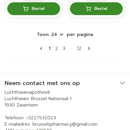
Bestel
Bestel
Toon
per pagina
Pagina's
U lees momenteel pagina
Pagina
Pagina
Pagina
1
2
3
...
12
Neem contact met ons op
Luchthavenapotheek
Luchthaven Brussel Nationaal 1
1930
Zaventem
Telefoon:
+3227532023
E-mailadres:
brusselspharmacy@
gmail.com