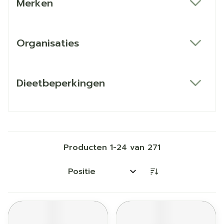
Merken
filter
Organisaties
filter
Dieetbeperkingen
filter
Producten
1
-
24
van
271
Sorteer op: