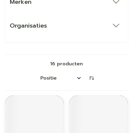
Merken
filter
Organisaties
filter
16
producten
Sorteer op: