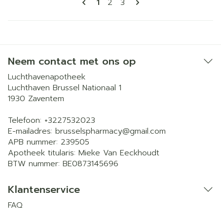
U lees momenteel pagina
Pagina
Pagina
1
2
3
Neem contact met ons op
Luchthavenapotheek
Luchthaven Brussel Nationaal 1
1930
Zaventem
Telefoon:
+3227532023
E-mailadres:
brusselspharmacy@
gmail.com
APB nummer:
239505
Apotheek titularis:
Mieke Van Eeckhoudt
BTW nummer:
BE0873145696
Klantenservice
FAQ