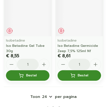
Geneesmiddel
Geneesmiddel
Isobetadine
Isobetadine
Iso Betadine Gel Tube
Iso Betadine Germicide
30g
Zeep 7,5% 125ml Nf
€ 8,55
€ 8,61
Aantal
Aantal
Bestel
Bestel
Toon
per pagina
Pagina's