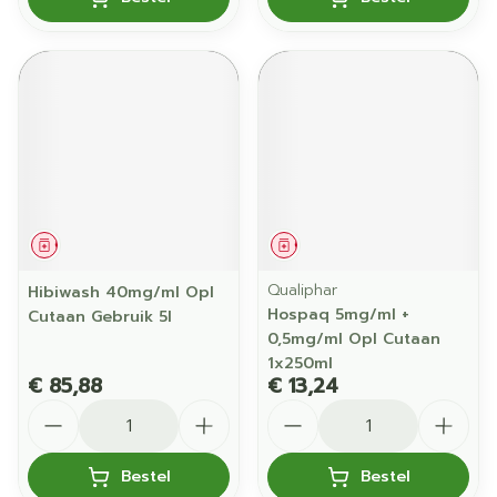
Geneesmiddel
Geneesmiddel
Qualiphar
Hibiwash 40mg/ml Opl
Hospaq 5mg/ml +
Cutaan Gebruik 5l
0,5mg/ml Opl Cutaan
1x250ml
€ 85,88
€ 13,24
Aantal
Aantal
Bestel
Bestel