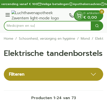
Dia 1 van 1
Ga naar de inhoud
 verzending vanaf € 100
Veilige betalingen
Apothekersadvies
Sn
0
0 artikelen
Menu
€ 0,00
M
Zoek
Product, merk, categorie...
Home
/
Schoonheid, verzorging en hygiëne
/
Mond
/
Elektri
Elektrische tandenborstels
Filteren
Producten
1
-
24
van
73