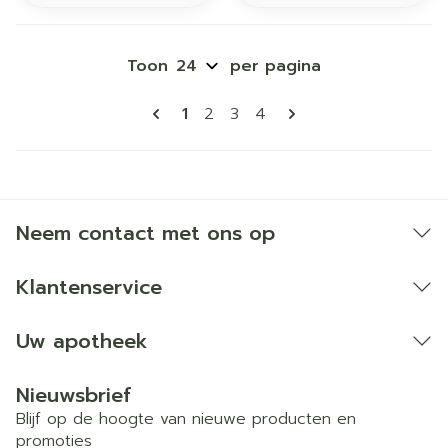
Toon
per pagina
Pagina's
U lees momenteel pagina
Pagina
Pagina
Pagina
1
2
3
4
Neem contact met ons op
Klantenservice
Uw apotheek
Nieuwsbrief
Blijf op de hoogte van nieuwe producten en
promoties