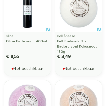
oline
Bell’Ânesse
Oline Bathcream 400ml
Bell Ezelmelk Bio
Badbruisbal Kokosnoot
180g
€ 8,55
€ 3,49
Niet beschikbaar
Niet beschikbaar