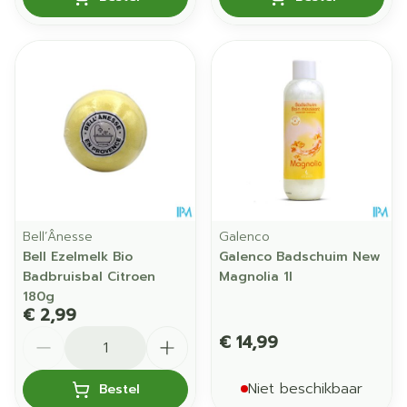
Bell’Ânesse
Galenco
Bell Ezelmelk Bio
Galenco Badschuim New
Badbruisbal Citroen
Magnolia 1l
180g
€ 2,99
Aantal
€ 14,99
Niet beschikbaar
Bestel