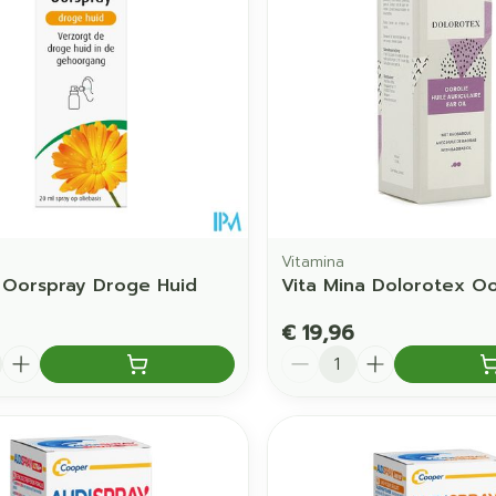
Toon meer
orging
Supplementen
Insectenw
middelen
en
Mondmaskers
issen
 -
uid
d
Vitamina
 Oorspray Droge Huid
Vita Mina Dolorotex Oo
€ 19,96
Aantal
Zelfbruiner
Scheren