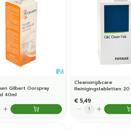
Cleansing&care
en Gilbert Oorspray
Reinigingstabletten 20
rd 40ml
€ 5,49
Aantal