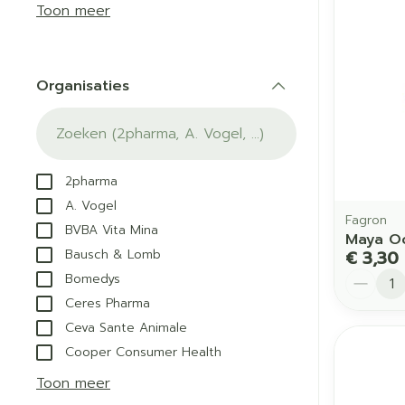
Aerosol acces
Blaren
Creme, gel en
Toon meer
Zuurstof
Eelt
Eksteroog - li
Ademhalingss
Organisaties
Toon meer
filter
Spieren en g
Specifiek vo
2pharma
Naalden en s
A. Vogel
Lichaamsverzo
Fagron
BVBA Vita Mina
Infecties
Spuiten
Maya Oo
Deodorant
Bausch & Lomb
€ 3,30
Oplossing voor
Gezichtsverzor
Aantal
Bomedys
Naalden
Luizen
Ceres Pharma
Naalden voor i
Ceva Sante Animale
pennaalden
Cooper Consumer Health
Diagnostica
Toon meer
Toon meer