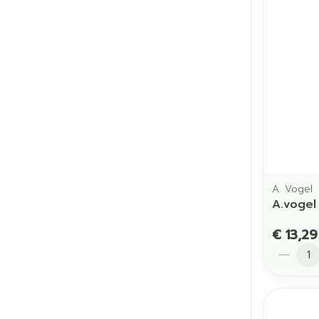
A. Vogel
A.vogel
€ 13,29
Aantal