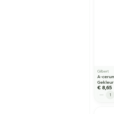
Gilbert
A-cerum
Gekleu
€ 8,65
Aantal