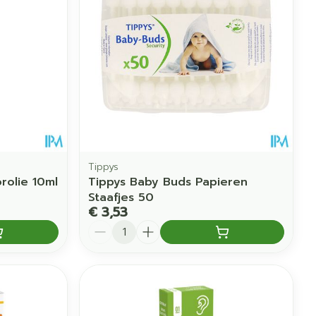
erende
Parfums en
geurproducten
Tippys
rolie 10ml
Tippys Baby Buds Papieren
Staafjes 50
€ 3,53
Aantal
CBD