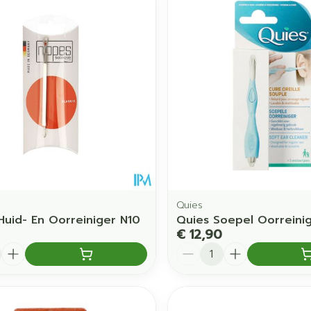
Quies
Huid- En Oorreiniger N10
Quies Soepel Oorreini
€ 12,90
Aantal