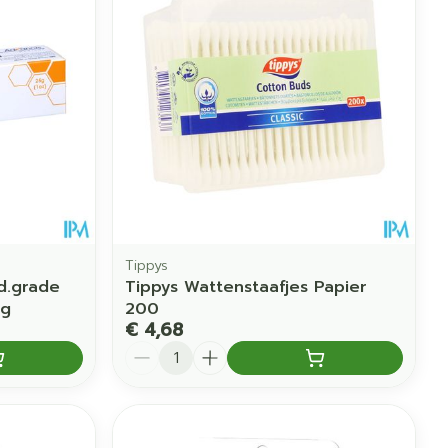
Tippys
d.grade
Tippys Wattenstaafjes Papier
5g
200
€ 4,68
Aantal