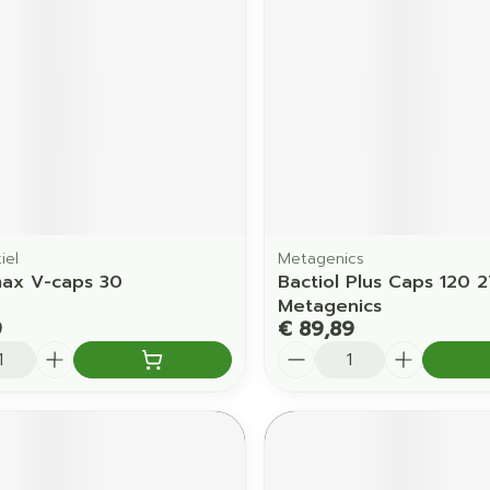
orging
Supplementen
Insectenw
middelen
en
Mondmaskers
issen
 -
uid
d
iel
Metagenics
ax V-caps 30
Bactiol Plus Caps 120 2
Metagenics
9
€ 89,89
Aantal
Zelfbruiner
Scheren