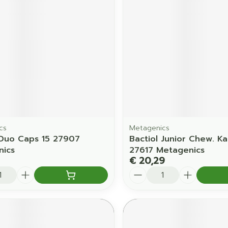
cs
Metagenics
 Duo Caps 15 27907
Bactiol Junior Chew. K
nics
27617 Metagenics
€ 20,29
Aantal