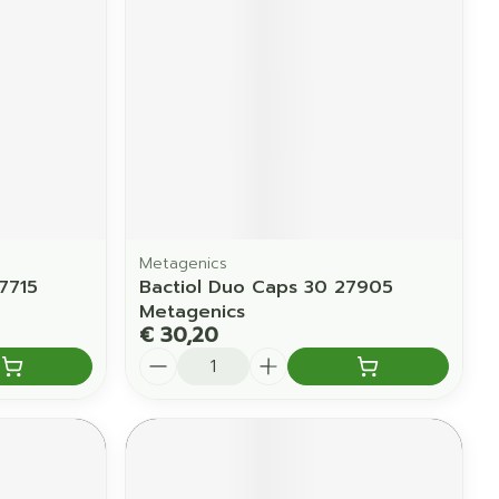
erende
Parfums en
geurproducten
Metagenics
7715
Bactiol Duo Caps 30 27905
Metagenics
€ 30,20
Aantal
CBD