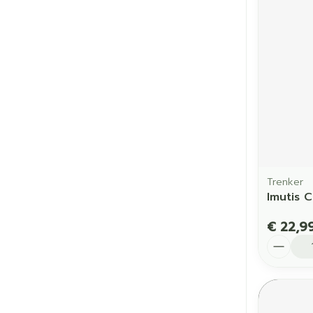
Trenker
Imutis 
€ 22,9
Aantal