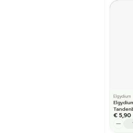
Elgydium
Elgydiu
Tandenb
€ 5,90
Aantal