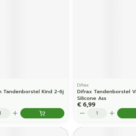
orging
Supplementen
Insectenw
middelen
en
Mondmaskers
issen
 -
uid
d
Difrax
m Tandenborstel Kind 2-6j
Difrax Tandenborstel V
Zelfbruiner
Scheren
Silicone Ass
€ 6,99
Aantal