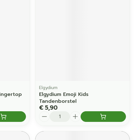
erende
Parfums en
geurproducten
Elgydium
ingertop
Elgydium Emoji Kids
CBD
Tandenborstel
€ 5,90
Aantal