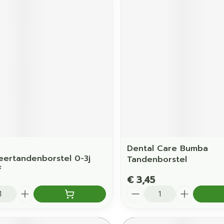
Dental Care Bumba
eertandenborstel 0-3j
Tandenborstel
f
€ 3,45
Aantal