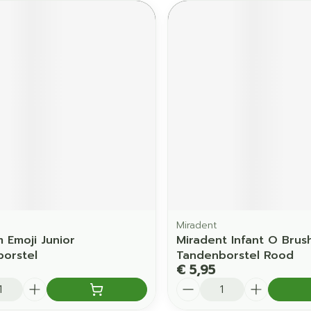
Miradent
m Emoji Junior
Miradent Infant O Brus
orstel
Tandenborstel Rood
€ 5,95
Aantal