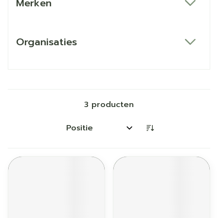
Merken
filter
Organisaties
filter
3
producten
Sorteer op: