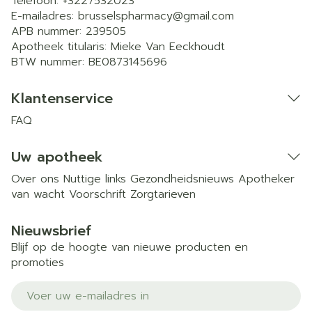
Telefoon:
+3227532023
E-mailadres:
brusselspharmacy@
gmail.com
APB nummer:
239505
Apotheek titularis:
Mieke Van Eeckhoudt
BTW nummer:
BE0873145696
Klantenservice
FAQ
Uw apotheek
Over ons
Nuttige links
Gezondheidsnieuws
Apotheker
van wacht
Voorschrift
Zorgtarieven
Nieuwsbrief
Blijf op de hoogte van nieuwe producten en
promoties
E-mail adres