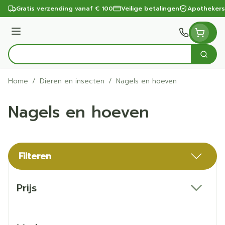
Ga naar de inhoud
Gratis verzending vanaf € 100
Veilige betalingen
Apothekers
Menu
Zoek
Product, merk, categorie...
Home
/
Dieren en insecten
/
Nagels en hoeven
Nagels en hoeven
Filteren
Doorgaan naar productlijst
Prijs
filter