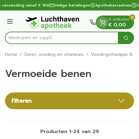
Dia 1 van 1
Ga naar de inhoud
 verzending vanaf € 100
Veilige betalingen
Apothekersadvies
Sn
0
0 artikelen
Menu
€ 0,00
Zoek
Product, merk, categorie...
Home
/
Dieet, voeding en vitamines
/
Voedingstherapie & we
Vermoeide benen
Filteren
Producten
1
-
24
van
29