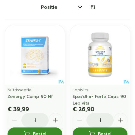
Sorteer op:
Nutrissentiel
Lepivits
Zenergy Comp 90 Nf
Epa/dha+ Forte Caps 90
Lepivits
€ 39,99
€ 26,90
Aantal
Aantal
Bestel
Bestel