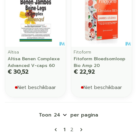
Altisa
Fitoform
Altisa Benen Complexe
Fitoform Bloedsomloop
Advanced V-caps 60
Bio Amp 20
€ 30,52
€ 22,92
Niet beschikbaar
Niet beschikbaar
Toon
per pagina
Pagina's
U lees momenteel pagina
Pagina
1
2