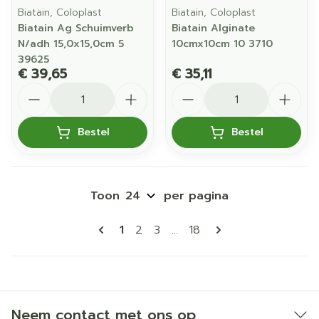
Biatain, Coloplast
Biatain, Coloplast
Biatain Ag Schuimverb
Biatain Alginate
N/adh 15,0x15,0cm 5
10cmx10cm 10 3710
39625
€ 39,65
€ 35,11
Aantal
Aantal
Bestel
Bestel
Toon
per pagina
Pagina's
U lees momenteel pagina
Pagina
Pagina
Pagina
1
2
3
...
18
Neem contact met ons op