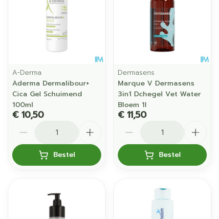
A-Derma
Dermasens
Aderma Dermalibour+
Marque V Dermasens
Cica Gel Schuimend
3in1 Dchegel Vet Water
100ml
Bloem 1l
€ 10,50
€ 11,50
Aantal
Aantal
Bestel
Bestel