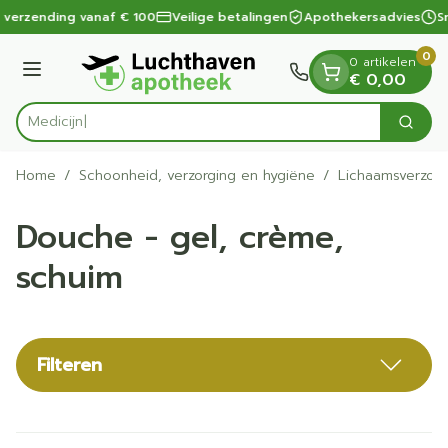
Dia 1 van 1
Ga naar de inhoud
 verzending vanaf € 100
Veilige betalingen
Apothekersadvies
Sn
0
0 artikelen
Menu
€ 0,00
Zoek
Product, merk, categorie...
Home
/
Schoonheid, verzorging en hygiëne
/
Lichaamsverzorg
Douche - gel, crème,
schuim
Filteren