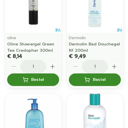
oline
Dermolin
Oline Showergel Green
Dermolin Bad Douchegel
Tea Credophar 300ml
Nf 200ml
€ 8,14
€ 9,49
Aantal
Aantal
Bestel
Bestel