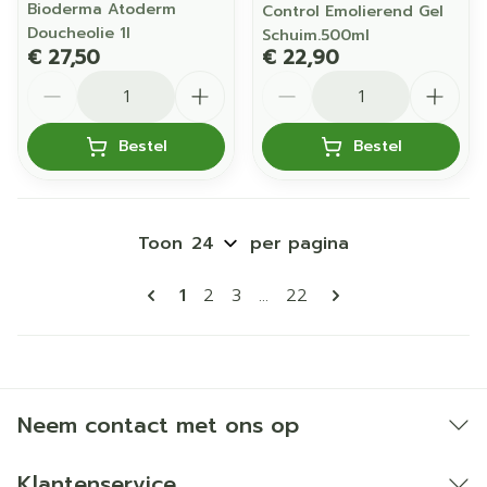
Bioderma Atoderm
Control Emolierend Gel
Doucheolie 1l
Schuim.500ml
€ 27,50
€ 22,90
Aantal
Aantal
Bestel
Bestel
Toon
per pagina
Pagina's
U lees momenteel pagina
Pagina
Pagina
Pagina
1
2
3
...
22
Neem contact met ons op
Klantenservice