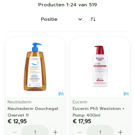
Producten
1
-
24
van
519
Sorteer op:
Neutraderm
Eucerin
Neutraderm Douchegel
Eucerin Ph5 Waslotion +
Overvet 1l
Pomp 400ml
€ 12,95
€ 17,95
Aantal
Aantal