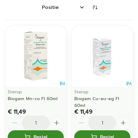
Sorteer op:
Sterop
Sterop
Biogam Mn-co Fl 60ml
Biogam Cu-au-ag Fl
60ml
€ 11,49
€ 11,49
Aantal
Aantal
Bestel
Bestel