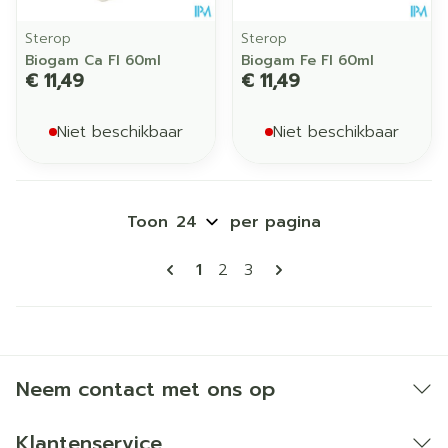
Sterop
Sterop
Biogam Ca Fl 60ml
Biogam Fe Fl 60ml
€ 11,49
€ 11,49
Niet beschikbaar
Niet beschikbaar
Toon
per pagina
Pagina's
U lees momenteel pagina
Pagina
Pagina
1
2
3
Neem contact met ons op
Klantenservice