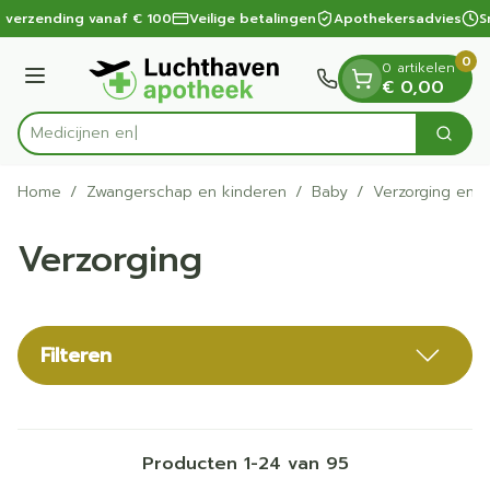
Dia 1 van 1
Ga naar de inhoud
 verzending vanaf € 100
Veilige betalingen
Apothekersadvies
Sn
0
0 artikelen
Menu
€ 0,00
Zoek
Product, merk, categorie...
Home
/
Zwangerschap en kinderen
/
Baby
/
Verzorging en 
Verzorging
Filteren
Producten
1
-
24
van
95