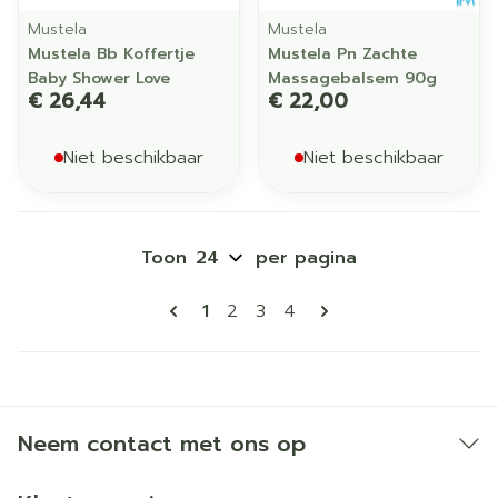
Mustela
Mustela
Mustela Bb Koffertje
Mustela Pn Zachte
Baby Shower Love
Massagebalsem 90g
€ 26,44
€ 22,00
Niet beschikbaar
Niet beschikbaar
Toon
per pagina
Pagina's
U lees momenteel pagina
Pagina
Pagina
Pagina
1
2
3
4
Neem contact met ons op