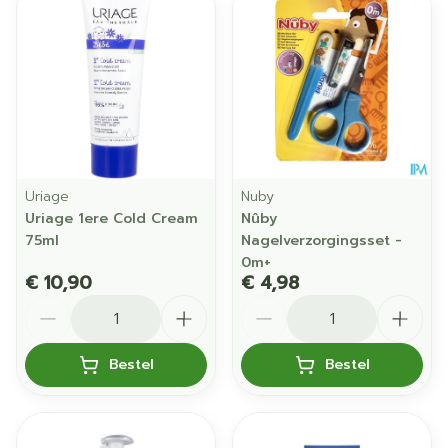
Uriage
Nuby
Uriage 1ere Cold Cream
Nûby
75ml
Nagelverzorgingsset -
0m+
€ 10,90
€ 4,98
Aantal
Aantal
Bestel
Bestel