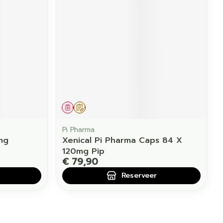
erende
Parfums en
geurproducten
Geneesmiddel
Op voorschrift
Pi Pharma
mg
Xenical Pi Pharma Caps 84 X
120mg Pip
€ 79,90
CBD
Reserveer