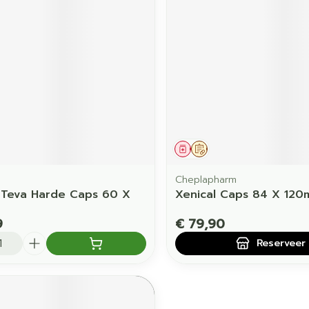
orging
Supplementen
Insectenw
middelen
en
Mondmaskers
issen
 -
uid
d
middel
Geneesmiddel
Op voorschrift
Cheplapharm
t Teva Harde Caps 60 X
Xenical Caps 84 X 120
9
€ 79,90
Zelfbruiner
Scheren
Reserveer