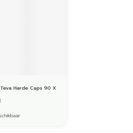
middel
voorschrift
t Teva Harde Caps 90 X
1
schikbaar