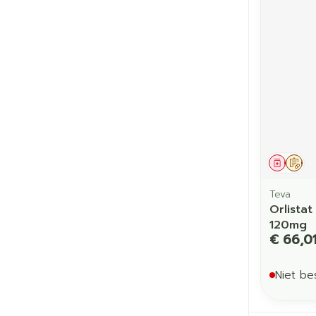
Genees
Op 
Teva
Orlista
120mg
€ 66,0
Niet be