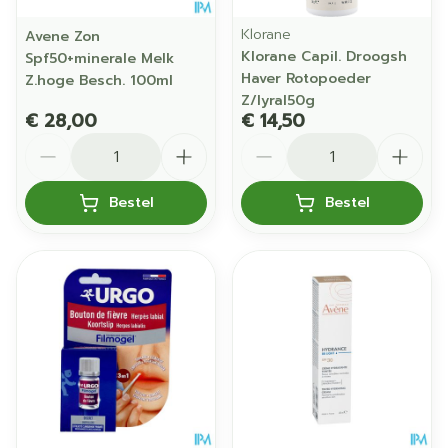
Klorane
Avene Zon
Klorane Capil. Droogsh
Spf50+minerale Melk
Haver Rotopoeder
Z.hoge Besch. 100ml
Z/lyral50g
€ 28,00
€ 14,50
Aantal
Aantal
Bestel
Bestel