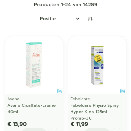
Producten
1
-
24
van
14289
Sorteer op:
Avene
Febelcare
Avene Cicalfate+creme
Febelcare Physio Spray
40ml
Hyper Kids 125ml
Promo-3€
€ 13,90
€ 11,99
Aantal
Aantal