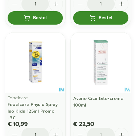
Bestel
Bestel
Febelcare
Avene Cicalfate+creme
Febelcare Physio Spray
100ml
Iso Kids 125ml Promo
-3€
€ 10,99
€ 22,50
Aantal
Aantal