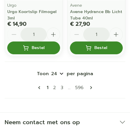
Urgo
Avene
Urgo Koortslip Filmogel
Avene Hydrance Bb Licht
3ml
Tube 40ml
€ 14,90
€ 27,90
Aantal
Aantal
Bestel
Bestel
Toon
per pagina
Pagina's
U lees momenteel pagina
Pagina
Pagina
Pagina
1
2
3
...
596
Neem contact met ons op