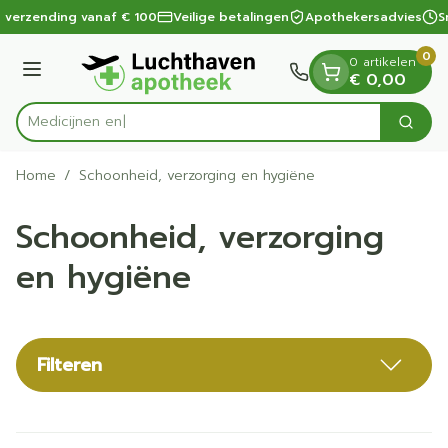
Dia 1 van 1
Ga naar de inhoud
 verzending vanaf € 100
Veilige betalingen
Apothekersadvies
Sn
0
0 artikelen
Menu
€ 0,00
Zoek
Product, merk, categorie...
Home
/
Schoonheid, verzorging en hygiëne
Schoonheid, verzorging
en hygiëne
Filteren