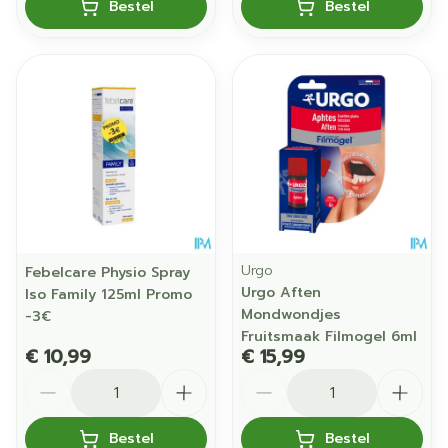
Bestel
Bestel
Urgo
Febelcare Physio Spray
Urgo Aften
Iso Family 125ml Promo
Mondwondjes
-3€
Fruitsmaak Filmogel 6ml
€ 10,99
€ 15,99
Aantal
Aantal
Bestel
Bestel